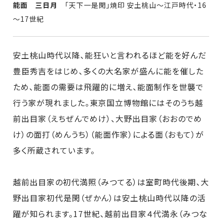
能面 三日月
「天下一是閑」焼印 安土桃山～江戸時代・16
～17世紀
安土桃山時代以降、能狂いと言われるほど能を好んだ
豊臣秀吉をはじめ、多くの大名家が盛んに能を催した
ため、能面の需要は飛躍的に増え、能面制作を世襲で
行う家が現れました。東京国立博物館にはそのうち越
前出目家（えちぜんでめけ）、大野出目家（おおのでめ
け）の面打（めんうち）（能面作家）による面（おもて）が
多く所蔵されています。
越前出目家の初代満照（みつてる）は室町時代後期、大
野出目家初代是閑（ぜかん）は安土桃山時代以降の活
躍が知られます。17世紀、越前出目家４代満永（みつな