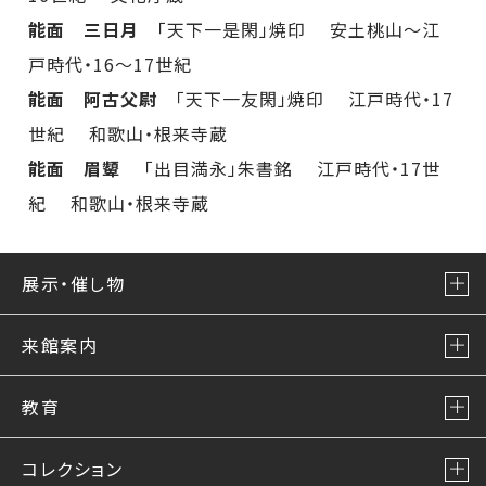
能面 三日月
「天下一是閑」焼印 安土桃山～江
戸時代・16～17世紀
能面 阿古父尉
「天下一友閑」焼印 江戸時代・17
世紀 和歌山・根来寺蔵
能面 眉顰
「出目満永」朱書銘 江戸時代・17世
紀 和歌山・根来寺蔵
展示・催し物
来館案内
教育
コレクション