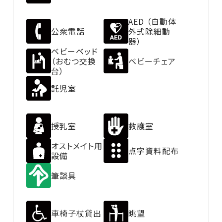
AED （自動体
公衆電話
外式除細動
器）
ベビーベッド
（おむつ交換
ベビーチェア
台）
託児室
授乳室
救護室
オストメイト用
点字資料配布
設備
筆談具
車椅子杖貸出
眺望