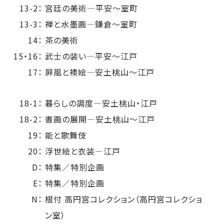
13-2：
宮廷の美術―平安～室町
13-3：
禅と水墨画―鎌倉～室町
14：
茶の美術
15・16：
武士の装い―平安～江戸
17：
屛風と襖絵―安土桃山～江戸
18-1：
暮らしの調度―安土桃山・江戸
18-2：
書画の展開―安土桃山～江戸
19：
能と歌舞伎
20：
浮世絵と衣装―江戸
D：
特集／特別企画
E：
特集／特別企画
N：
根付 高円宮コレクション（高円宮コレクショ
ン室）