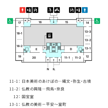
11-1：
日本美術のあけぼの―縄文・弥生・古墳
11-2：
仏教の興隆―飛鳥・奈良
12：
国宝室
13-1：
仏教の美術－平安～室町