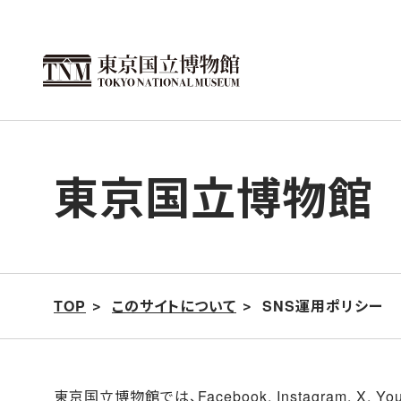
こ
の
ペ
ー
ジ
の
東京国立博物館 
本
文
へ
移
動
TOP
このサイトについて
SNS運用ポリシー
東京国立博物館では、Facebook, Instagram, X