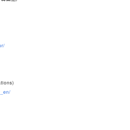
r/
tions)
r_en/