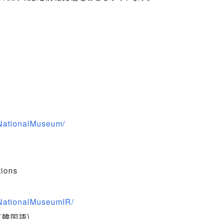
NationalMuseum/
tions
NationalMuseumIR/
韓国語）