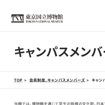
こ
の
ペ
ー
ジ
の
キャンパスメンバ
本
文
へ
移
動
TOP
会員制度、キャンパスメンバーズ
キャン
当館では、博物館を通じて学生の皆様の文化財、日本