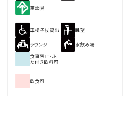
筆談具
車椅子杖貸出
眺望
ラウンジ
水飲み場
食事禁止・ふ
た付き飲料可
飲食可