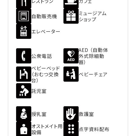
レストラン
カフェ
ミュージアム
自動販売機
ショップ
エレベーター
AED （自動体
公衆電話
外式除細動
器）
ベビーベッド
（おむつ交換
ベビーチェア
台）
託児室
授乳室
救護室
オストメイト用
点字資料配布
設備