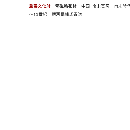
重要文化財
青磁輪花鉢
中国･南宋官窯 南宋時代
～13世紀 横河民輔氏寄贈