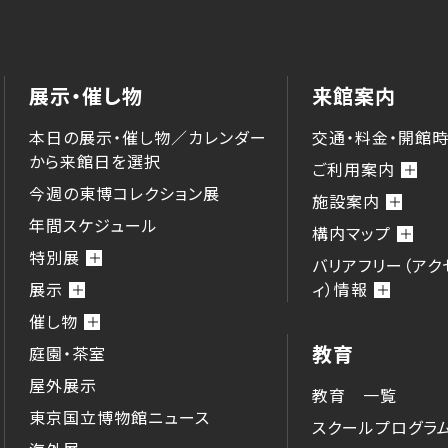
展示・催し物
来館案内
本日の展示・催し物／カレンダー
交通・料金・開館
から来館⽇を選択
ご利用案内
今週の東博コレクション展
施設案内
年間スケジュール
構内マップ
特別展
バリアフリー（アク
展示
ィ）情報
催し物
教育
庭園・茶室
屋外展示
教育 一覧
東京国立博物館ニュース
スクールプログラ