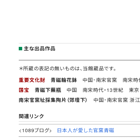
主な出品作品
＊所蔵の表記の無いものは、当館蔵品です。
重要文化財
青磁輪花鉢
中国･南宋官窯 南宋時代
国宝
青磁下蕪瓶
中国 南宋時代・13世紀 東京
南宋官窯址採集陶片（郊壇下）
中国･南宋官窯 浙江
関連リンク
<1089ブログ>
日本人が愛した官窯青磁