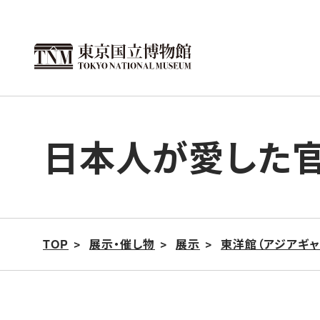
こ
の
ペ
ー
ジ
の
日本人が愛した
本
文
へ
移
動
TOP
展示・催し物
展示
東洋館（アジアギャ