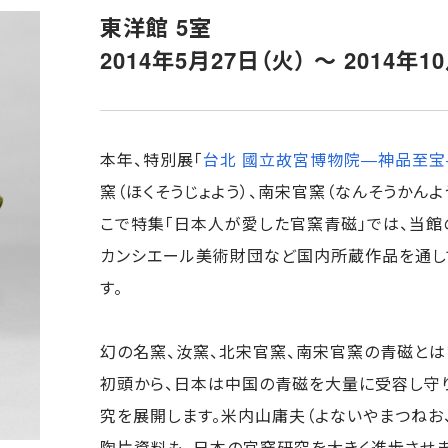
東洋館 5室
2014年5月27日（火） ～ 2014年1
本年、特別展「
台北 國立故宮博物院―神品至宝
窯（ほくそうじょよう）、南宋官窯（なんそうかん
こで特集「日本人が愛した官窯青磁」では、当館
カンシエール美術財団など国内所蔵作品を通し
す。
幻の名窯、汝窯、北宋官窯、南宋官窯の青磁とは
初頭から、日本は中国の青磁を大量に受容し守
究を展開します。米内山庸夫（よないやまつねお、
陶片資料も、日本の官窯研究を大きく進歩させま