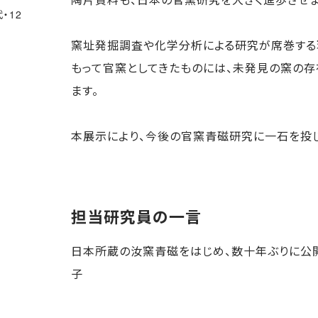
・12
窯址発掘調査や化学分析による研究が席巻する
もって官窯としてきたものには、未発見の窯の
ます。
本展示により、今後の官窯青磁研究に一石を投じ
担当研究員の一言
日本所蔵の汝窯青磁をはじめ、数十年ぶりに公
子