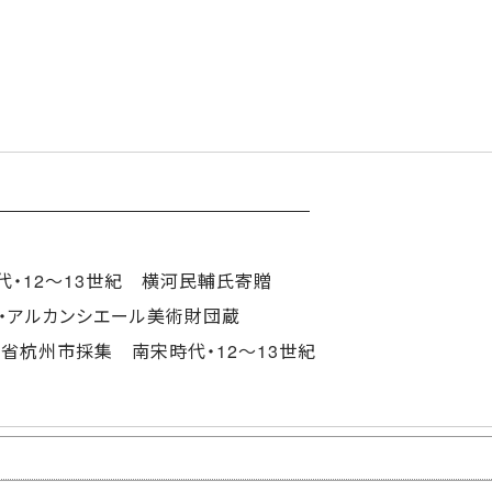
・12～13世紀 横河民輔氏寄贈
・アルカンシエール美術財団蔵
省杭州市採集 南宋時代・12～13世紀