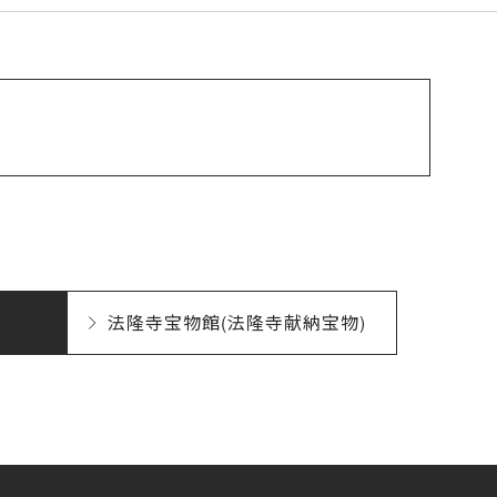
法隆寺宝物館(法隆寺献納宝物)