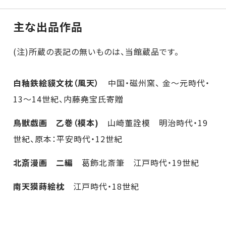
主な出品作品
(注)所蔵の表記の無いものは、当館蔵品です。
白釉鉄絵貘文枕（風天）
中国・磁州窯、 金～元時代・
13～14世紀、内藤堯宝氏寄贈
鳥獣戯画 乙巻（模本)
山崎董詮模 明治時代・19
世紀、原本：平安時代・12世紀
北斎漫画 二編
葛飾北斎筆 江戸時代・19世紀
南天獏蒔絵枕
江戸時代・18世紀