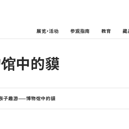
展览・活动
参观指南
教育
藏
馆中的貘
亲子趣游⸺博物馆中的貘