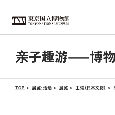
跳
转
到
此
页
面
亲子趣游⸺博物
的
正
文
TOP
展览・活动
展览
主馆（日本文物）