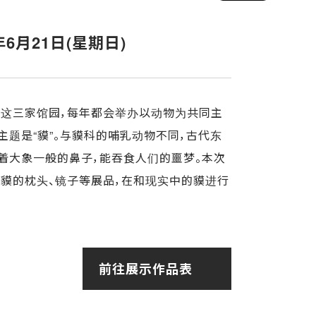
6年6月21日(星期日)
馆这三家馆园，每年都会举办以动物为共同主
主题是“貘”。与貘科的哺乳动物不同，古代东
长着大象一般的鼻子，能吞食人们的噩梦。本次
貘的枕头、镜子等展品，在和现实中的貘进行
前往展示作品表