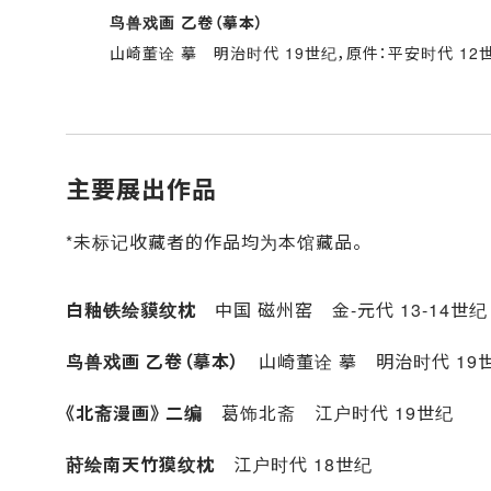
鸟兽戏画 乙卷（摹本）
山崎董诠 摹 明治时代 19世纪，原件：平安时代 12
主要展出作品
*未标记收藏者的作品均为本馆藏品。
白釉铁绘貘纹枕
中国 磁州窑 金-元代 13-14世
鸟兽戏画 乙卷（摹本）
山崎董诠 摹 明治时代 19世
《北斋漫画》 二编
葛饰北斋 江户时代 19世纪
莳绘南天竹獏纹枕
江户时代 18世纪