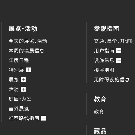
展览・活动
参观指南
今天的展览、活动
交通、票价、开馆
本周的换展信息
用户指南
年度日程
设施信息
特别展
楼层地图
展览
无障碍设施信息
活动
教育
庭园・茶室
室外展览
教育
推荐路线指南
藏品