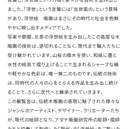
ました。「浮世」という言葉には「当世風の」という意味
があり、浮世絵 版画はまさにその時代と社会を色鮮
やかに映し出すメディアでした。
写楽や歌麿、北斎の浮世絵を生み出したこの高度な木
版画の技術は、途切れることなく、現代まで職人たちに
受け継がれています。山桜の版木を使い、和紙に墨と
水性の絵具で摺り上げることで生まれるシャープな線
や軽やかな色彩は、唯一無二のものです。伝統の技術
は、同時代の人々の心をとらえる作品を生み出し続け
ることで、さらに次代へと継承されていきます。
この展覧会は、伝統木版画の表現に魅了された様々な
ジャンルのアーティスト、デザイナー、クリエーターたち
が、現代の絵師となり、アダチ版画研究所の彫師・摺師
たちと協働して制作した「現代」の「浮世絵」をご覧いた