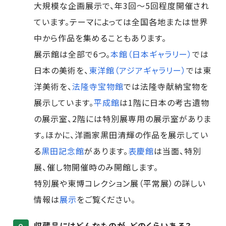
大規模な企画展示で、年3回～5回程度開催され
ています。テーマによっては全国各地または世界
中から作品を集めることもあります。
展示館は全部で6つ。
本館（日本ギャラリー）
では
日本の美術を、
東洋館（アジアギャラリー）
では東
洋美術を、
法隆寺宝物館
では法隆寺献納宝物を
展示しています。
平成館
は1階に日本の考古遺物
の展示室、2階には特別展専用の展示室がありま
す。ほかに、洋画家黒田清輝の作品を展示してい
る
黒田記念館
があります。
表慶館
は当面、特別
展、催し物開催時のみ開館します。
特別展や東博コレクション展（平常展）の詳しい
情報は
展示
をご覧ください。
収蔵品にはどんなものが、どのくらいある？
Q