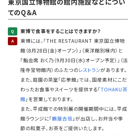
東京国立博物館の館内施設などについ
てのQ＆A
東博で食事をすることはできますか？
Q
東博には、「THE RESTAURANT 東京国立博物
A
館（8月28日(金)オープン）」（東洋館別棟内）と
「鮨会席 おく乃（9月30日(水)オープン予定）」（法
隆寺宝物館内）のふたつの
レストラン
があります。
また、庭園の茶室「応挙館」では、国産素材にこだ
わったお食事やスイーツを提供する「
TOHAKU茶
館
」を営業しております。
また、平成館での特別展の開催期間中には、平成
館ラウンジに「
鶴屋𠮷信
」が出店し、お弁当や季
節の和菓子、お茶をご提供いたします。