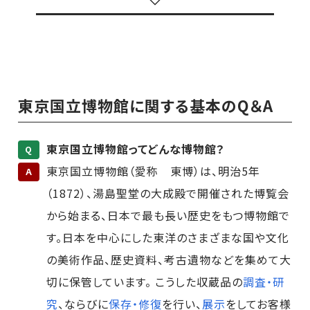
東京国立博物館に関する基本のQ＆A
東京国立博物館ってどんな博物館？
Q
東京国立博物館（愛称 東博）は、明治5年
A
（1872）、湯島聖堂の大成殿で開催された博覧会
から始まる、日本で最も長い歴史をもつ博物館で
す。日本を中心にした東洋のさまざまな国や文化
の美術作品、歴史資料、考古遺物などを集めて大
切に保管しています。 こうした収蔵品の
調査・研
究
、ならびに
保存・修復
を行い、
展示
をしてお客様