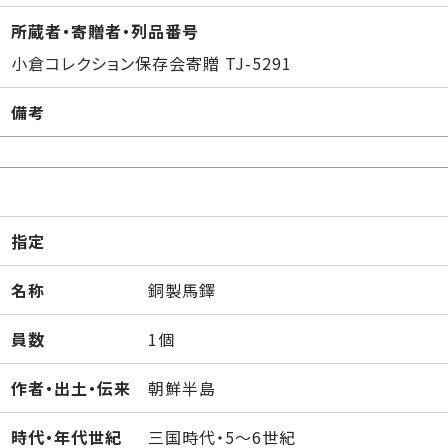
所蔵者・寄贈者・列品番号
小倉コレクション保存会寄贈 TJ-5291
備考
指定
名称
銅製馬鐸
員数
1個
作者・出土・伝来
朝鮮半島
時代・年代世紀
三国時代・5～6世紀