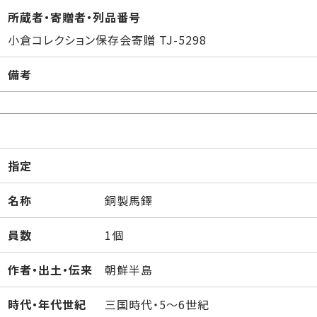
所蔵者・寄贈者・列品番号
小倉コレクション保存会寄贈 TJ-5298
備考
指定
名称
銅製馬鐸
員数
1個
作者・出土・伝来
朝鮮半島
時代・年代世紀
三国時代・5～6世紀