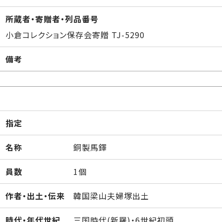
所蔵者・寄贈者・列品番号
小倉コレクション保存会寄贈 TJ-5290
備考
指定
名称
銅製馬鐸
員数
1個
作者・出土・伝来
韓国梁山夫婦塚出土
時代・年代世紀
三国時代(新羅)・6世紀初頭