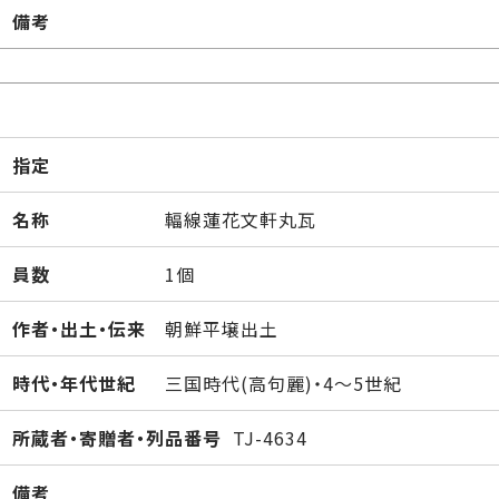
備考
指定
名称
輻線蓮花文軒丸瓦
員数
1個
作者・出土・伝来
朝鮮平壌出土
時代・年代世紀
三国時代(高句麗)・4～5世紀
所蔵者・寄贈者・列品番号
TJ-4634
備考