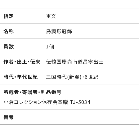
指定
重文
名称
鳥翼形冠飾
員数
1個
作者・出土・伝来
伝韓国慶尚南道昌寧出土
時代・年代世紀
三国時代(新羅)・6世紀
所蔵者・寄贈者・列品番号
小倉コレクション保存会寄贈 TJ-5034
備考