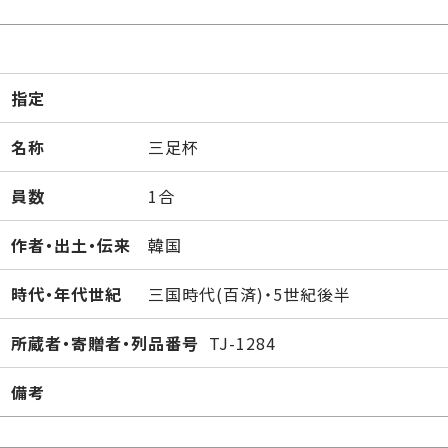
指定
名称
三足杯
員数
1合
作者・出土・伝来
韓国
時代・年代世紀
三国時代(百済)・5世紀後半
所蔵者・寄贈者・列品番号
TJ-1284
備考