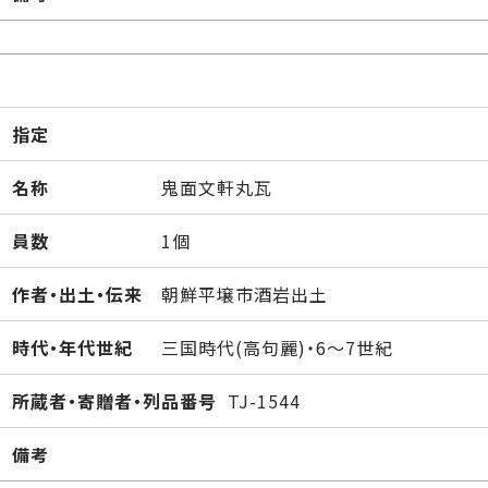
指定
名称
鬼面文軒丸瓦
員数
1個
作者・出土・伝来
朝鮮平壌市酒岩出土
時代・年代世紀
三国時代(高句麗)・6～7世紀
所蔵者・寄贈者・列品番号
TJ-1544
備考