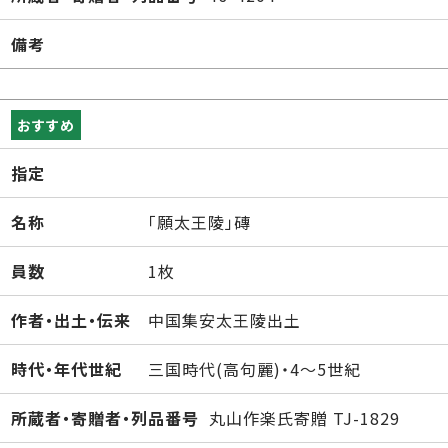
備考
おすすめ
指定
名称
「願太王陵」磚
員数
1枚
作者・出土・伝来
中国集安太王陵出土
時代・年代世紀
三国時代(高句麗)・4～5世紀
所蔵者・寄贈者・列品番号
丸山作楽氏寄贈 TJ-1829