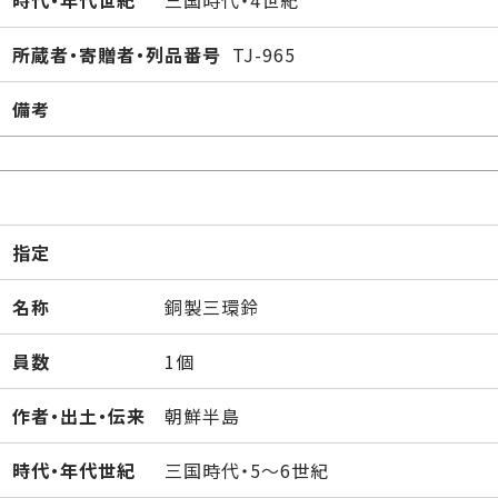
時代・年代世紀
三国時代・4世紀
所蔵者・寄贈者・列品番号
TJ-965
備考
指定
名称
銅製三環鈴
員数
1個
作者・出土・伝来
朝鮮半島
時代・年代世紀
三国時代・5～6世紀