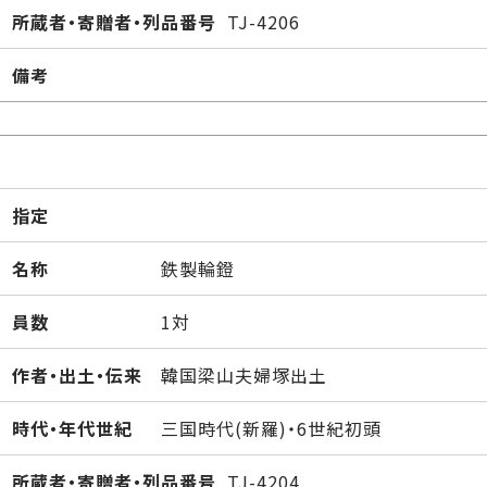
所蔵者・寄贈者・列品番号
TJ-4206
備考
指定
名称
鉄製輪鐙
員数
1対
作者・出土・伝来
韓国梁山夫婦塚出土
時代・年代世紀
三国時代(新羅)・6世紀初頭
所蔵者・寄贈者・列品番号
TJ-4204