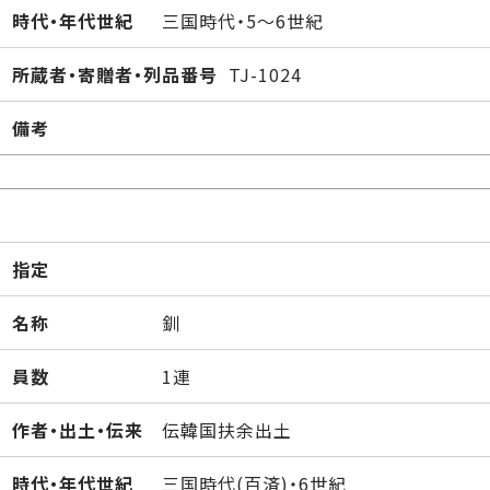
時代・年代世紀
三国時代・5～6世紀
所蔵者・寄贈者・列品番号
TJ-1024
備考
指定
名称
釧
員数
1連
作者・出土・伝来
伝韓国扶余出土
時代・年代世紀
三国時代(百済)・6世紀