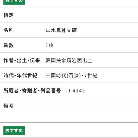
おすすめ
指定
名称
山水鬼神文磚
員数
1枚
作者・出土・伝来
韓国扶余窺岩面出土
時代・年代世紀
三国時代(百済)・7世紀
所蔵者・寄贈者・列品番号
TJ-4345
備考
おすすめ