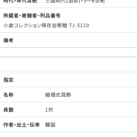
時代・年代世紀
三国時代(加耶)・5～6世紀
所蔵者・寄贈者・列品番号
小倉コレクション保存会寄贈 TJ-5110
備考
指定
名称
細環式耳飾
員数
1対
作者・出土・伝来
韓国