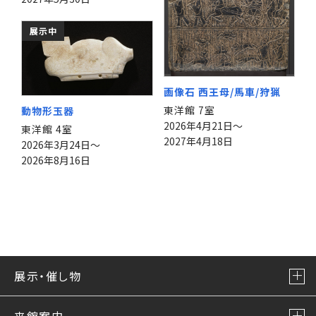
展示中
画像石 西王母/馬車/狩猟
東洋館 7室
動物形玉器
2026年4月21日～
東洋館 4室
2027年4月18日
2026年3月24日～
2026年8月16日
展示・催し物
来館案内