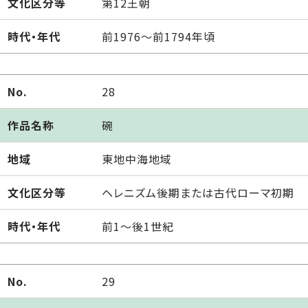
文化区分等
第12王朝
時代・年代
前1976～前1794年頃
No.
28
作品名称
碗
地域
東地中海地域
文化区分等
ヘレニズム後期または古代ローマ初期
時代・年代
前1～後1世紀
No.
29