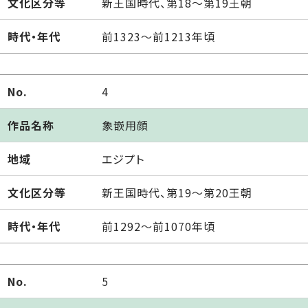
文化区分等
新王国時代、第18～第19王朝
時代・年代
前1323～前1213年頃
No.
4
作品名称
象嵌用顔
地域
エジプト
文化区分等
新王国時代、第19～第20王朝
時代・年代
前1292～前1070年頃
No.
5