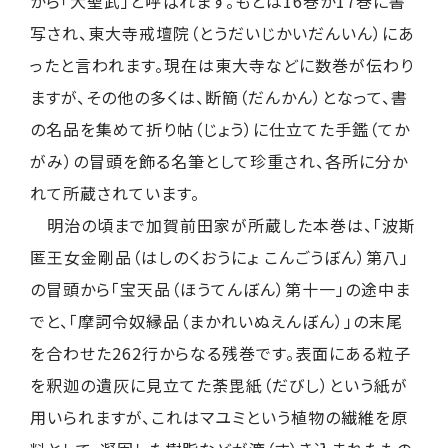
から「大聖武」と呼ばれます。もとは16巻か17巻に書
写され、東大寺戒壇院（とうだいじかいだんいん）にあ
ったと言われます。現在は東大寺などに数巻が伝わり
ますが、その他の多くは、断簡（だんかん）となって、書
の名品を集めて折り帖（じょう）に仕立てた手鑑（てか
がみ）の冒頭を飾る名筆として珍重され、各所に分か
れて所蔵されています。
明治の頃まで加賀前田家が所蔵した本巻は、「波斯
匿王女金剛品（はしのくおうにょ こんごうぼん）第八」
の冒頭から「宝天品（ほうてんぼん）第十一」の途中ま
でと、「摩訶令奴縁品（まかれいぬえんぼん）」の末尾
を合わせた262行からなる残巻です。表面にある粒子
を釈迦の遺灰に見立てた荼毘紙（だびし）という紙が
用いられますが、これはマユミという植物の繊維を原