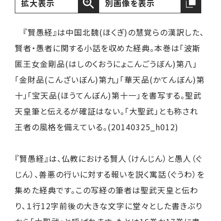
拡大表示
別画像を表示
『賢愚経』は中国北魏(ほくぎ)の慧覚らの漢訳した、
賢者・愚者に関する小話を収めた経典。本巻は「波斯
匿王女金剛品(はしのくおうにょこんごうぼん)第八」
「金財品(こんざいぼん)第九」「華天品(かてんぼん)第
十」「宝天品(ほうてんぼん)第十一」を書写する。聖武
天皇筆と伝えるが確証はない。「大聖武」とも称され
王者の風格を備えている。(20140325_h012)
『賢愚経』は、仏教における賢人（けんじん）と愚人（ぐ
じん）、善悪の行いに対する報いを説く寓話（ぐうわ）を
集めた経典です。この写経の筆者は聖武天皇と伝わ
り、１行12字前後の大きな文字に堂々とした書きぶり