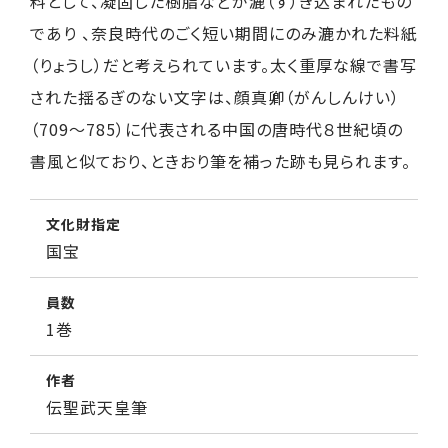
料として、凝固した樹脂などが漉（す）き込まれたもの
であり 、奈良時代のごく短い期間にのみ漉かれた料紙
（りょうし）だと考えられています。太く重厚な線で書写
された揺るぎのない文字は、顔真卿（がんしんけい）
（709～785）に代表される中国の唐時代８世紀頃の
書風と似ており、ときおり筆を補った跡も見られます。
文化財指定
国宝
員数
1巻
作者
伝聖武天皇筆