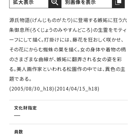
拡大表示
別画像を表示
源氏物語(げんじものがたり)に登場する嫉妬に狂う六
条御息所(ろくじょうのみやすんどころ)の生霊をモティ
ーフにして描く。打掛けには、藤花を狂おしく咲かせ、
その花にからむ蜘蛛の巣を描く。女の身体や着物の柄
のさまざまな曲線が、嫉妬に翻弄される女の姿を彩
る。美人画作家といわれる松園作の中では、異色の主
題である。
(2005/08/30_h18)(2014/04/15_h18)
文化財指定
員数