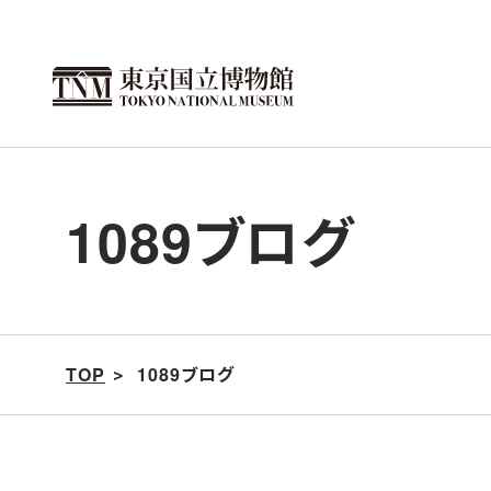
こ
の
ペ
ー
ジ
の
1089ブログ
本
文
へ
移
動
TOP
1089ブログ