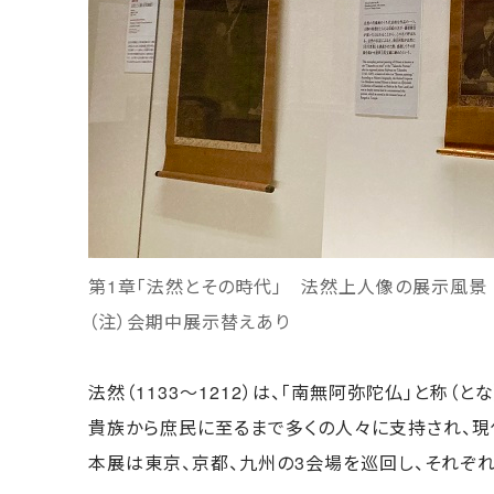
第1章「法然とその時代」 法然上人像の展示風景
（注）会期中展示替えあり
法然（1133～1212）は、「南無阿弥陀仏」と称
貴族から庶民に至るまで多くの人々に支持され、現
本展は東京、京都、九州の3会場を巡回し、それぞ