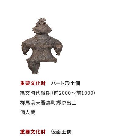
重要文化財
ハート形土偶
縄文時代後期（前2000～前1000）
群馬県東吾妻町郷原出土
個人蔵
重要文化財
仮面土偶