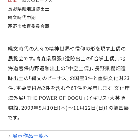
国宝
縄文のビーナス
長野県棚畑遺跡出土
縄文時代中期
茅野市教育委員会蔵
縄文時代の人々の精神世界や信仰の形を現す土偶の
展覧会です。青森県風張1遺跡出土の「合掌土偶」、北
海道著保内野遺跡出土の「中空土偶」、長野県棚畑遺
跡出土の「縄文のビーナス」の国宝3件と重要文化財23
件、重要美術品2件を含む全67件を展示します。文化庁
海外展「THE POWER OF DOGU」（イギリス・大英博
物館、2009年9月10日(木)～11月22日(日)）の帰国展
です。
展示作品一覧へ