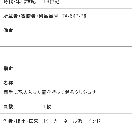
時代・年代世紀
18世紀
所蔵者・寄贈者・列品番号
TA-647-78
備考
指定
名称
両手に花の入った壺を持って踊るクリシュナ
員数
1枚
作者・出土・伝来
ビーカーネール派 インド