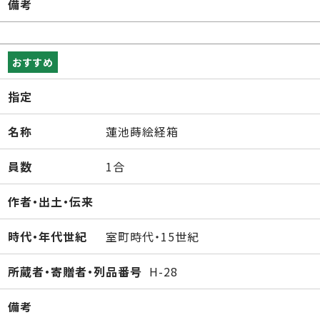
備考
おすすめ
指定
名称
蓮池蒔絵経箱
員数
1合
作者・出土・伝来
時代・年代世紀
室町時代・15世紀
所蔵者・寄贈者・列品番号
H-28
備考