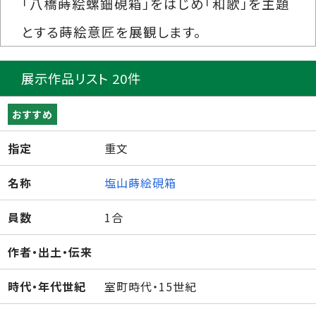
「八橋蒔絵螺鈿硯箱」をはじめ「和歌」を主題
とする蒔絵意匠を展観します。
展示作品リスト 20件
おすすめ
指定
重文
名称
塩山蒔絵硯箱
員数
1合
作者・出土・伝来
時代・年代世紀
室町時代・15世紀