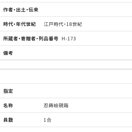
作者・出土・伝来
時代・年代世紀
江戸時代・18世紀
所蔵者・寄贈者・列品番号
H-173
備考
指定
名称
忍蒔絵硯箱
員数
1合