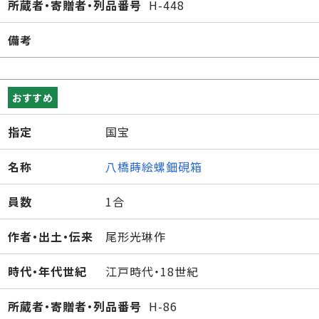
所蔵者・寄贈者・列品番号
H-448
備考
おすすめ
指定
国宝
名称
八橋蒔絵螺鈿硯箱
員数
1合
作者・出土・伝来
尾形光琳作
時代・年代世紀
江戸時代・18世紀
所蔵者・寄贈者・列品番号
H-86