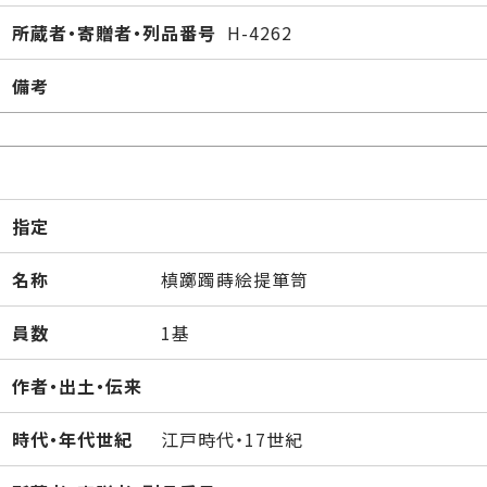
所蔵者・寄贈者・列品番号
H-4262
備考
指定
名称
槙躑躅蒔絵提箪笥
員数
1基
作者・出土・伝来
時代・年代世紀
江戸時代・17世紀