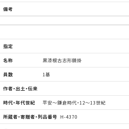
備考
指定
名称
黒漆根古志形鏡掛
員数
1基
作者・出土・伝来
時代・年代世紀
平安～鎌倉時代・12～13世紀
所蔵者・寄贈者・列品番号
H-4370