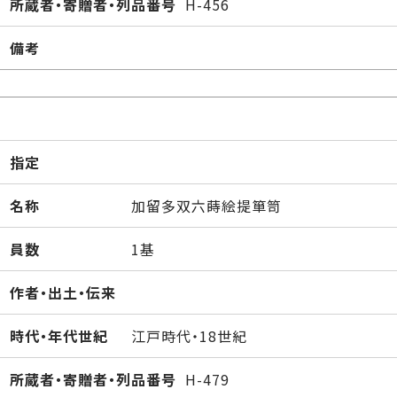
所蔵者・寄贈者・列品番号
H-456
備考
指定
名称
加留多双六蒔絵提箪笥
員数
1基
作者・出土・伝来
時代・年代世紀
江戸時代・18世紀
所蔵者・寄贈者・列品番号
H-479