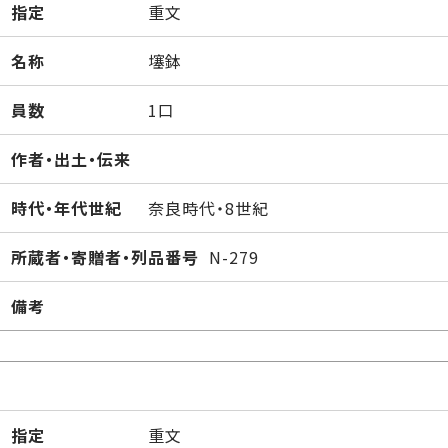
指定
重文
名称
𡑮鉢
員数
1口
作者・出土・伝来
時代・年代世紀
奈良時代・8世紀
所蔵者・寄贈者・列品番号
N-279
備考
指定
重文