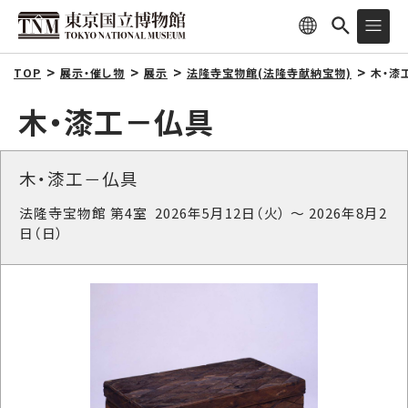
TOP
展示・催し物
展示
法隆寺宝物館(法隆寺献納宝物)
木・漆
木・漆工－仏具
木・漆工－仏具
法隆寺宝物館 第4室 2026年5月12日（火） ～ 2026年8月2
日（日）