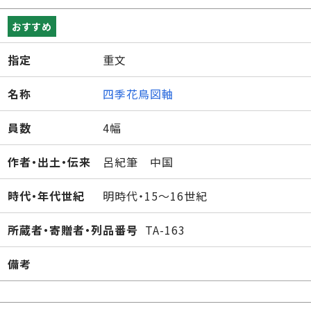
おすすめ
指定
重文
名称
四季花鳥図軸
員数
4幅
作者・出土・伝来
呂紀筆 中国
時代・年代世紀
明時代・15～16世紀
所蔵者・寄贈者・列品番号
TA-163
備考