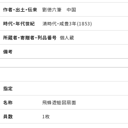
作者・出土・伝来
劉徳六筆 中国
時代・年代世紀
清時代・咸豊3年(1853)
所蔵者・寄贈者・列品番号
個人蔵
備考
指定
名称
飛蜂遊蛙図扇面
員数
1枚