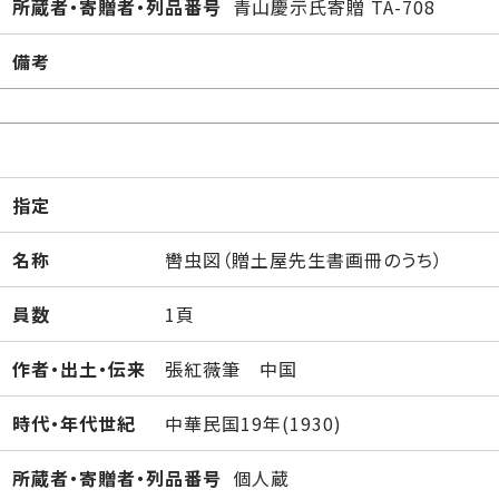
所蔵者・寄贈者・列品番号
青山慶示氏寄贈 TA-708
備考
指定
名称
轡虫図（贈土屋先生書画冊のうち）
員数
1頁
作者・出土・伝来
張紅薇筆 中国
時代・年代世紀
中華民国19年(1930)
所蔵者・寄贈者・列品番号
個人蔵