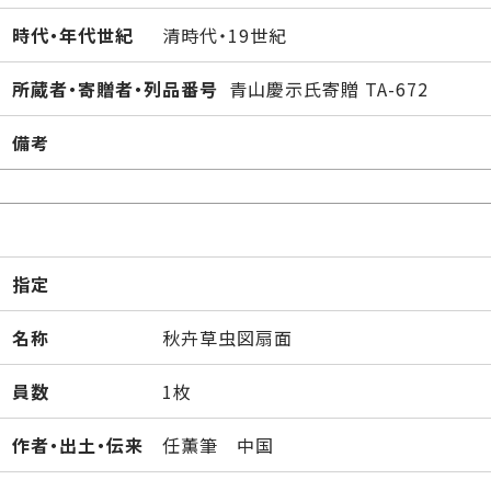
時代・年代世紀
清時代・19世紀
所蔵者・寄贈者・列品番号
青山慶示氏寄贈 TA-672
備考
指定
名称
秋卉草虫図扇面
員数
1枚
作者・出土・伝来
任薫筆 中国