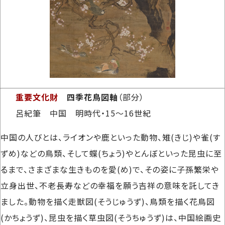
重要文化財
四季花鳥図軸
（部分）
呂紀筆 中国 明時代・15～16世紀
中国の人びとは、ライオンや鹿といった動物、雉(きじ)や雀(す
ずめ)などの鳥類、そして蝶(ちょう)やとんぼといった昆虫に至
るまで、さまざまな生きものを愛(め)で、その姿に子孫繁栄や
立身出世、不老長寿などの幸福を願う吉祥の意味を託してき
ました。動物を描く走獣図(そうじゅうず)、鳥類を描く花鳥図
(かちょうず)、昆虫を描く草虫図(そうちゅうず)は、中国絵画史