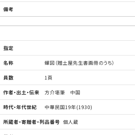
備考
指定
名称
蟬図（贈土屋先生書画冊のうち）
員数
1頁
作者・出土・伝来
方介堪筆 中国
時代・年代世紀
中華民国19年(1930)
所蔵者・寄贈者・列品番号
個人蔵