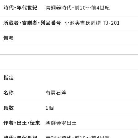
時代・年代世紀
青銅器時代・前10～前4世紀
所蔵者・寄贈者・列品番号
小池奥吉氏寄贈 TJ-201
備考
指定
名称
有肩石斧
員数
1個
作者・出土・伝来
朝鮮会寧出土
時代・年代世紀
青銅器時代・前10～前4世紀