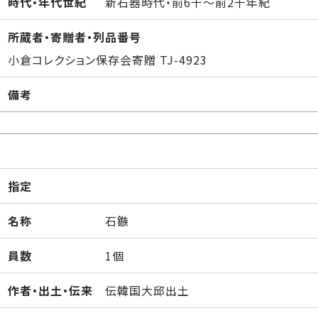
時代・年代世紀
新石器時代・前6千～前2千年紀
所蔵者・寄贈者・列品番号
小倉コレクション保存会寄贈 TJ-4923
備考
指定
名称
石鏃
員数
1個
作者・出土・伝来
伝韓国大邱出土