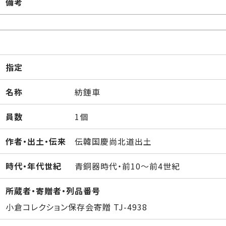
備考
指定
名称
紡錘車
員数
1個
作者・出土・伝来
伝韓国慶尚北道出土
時代・年代世紀
青銅器時代・前10～前4世紀
所蔵者・寄贈者・列品番号
小倉コレクション保存会寄贈 TJ-4938