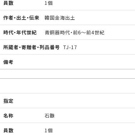
員数
1個
作者・出土・伝来
韓国金海出土
時代・年代世紀
青銅器時代・前6～前4世紀
所蔵者・寄贈者・列品番号
TJ-17
備考
指定
名称
石鏃
員数
1個