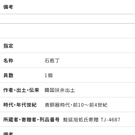
備考
指定
名称
石庖丁
員数
1個
作者・出土・伝来
韓国扶余出土
時代・年代世紀
青銅器時代・前10～前4世紀
所蔵者・寄贈者・列品番号
鮭延旭処氏寄贈 TJ-4687
備考