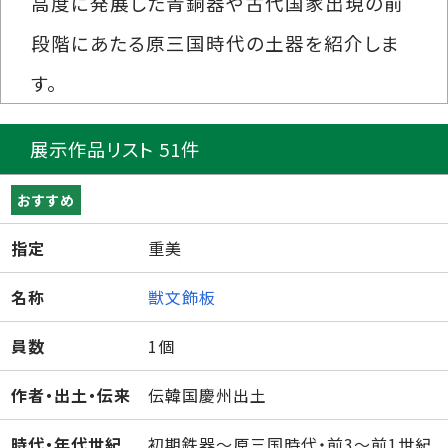
高度に発展した青銅器や古代国家出現の前
段階にあたる原三国時代の土器を紹介しま
す。
展示作品リスト 51件
おすすめ
指定
重美
名称
獣文飾板
員数
1個
作者・出土・伝来
伝韓国慶州出土
時代・年代世紀
初期鉄器～原三国時代・前3～前1世紀