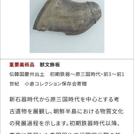
重要美術品
獣文飾板
伝韓国慶州出土 初期鉄器～原三国時代・前3～前1
世紀 小倉コレクション保存会寄贈
新石器時代から原三国時代を中心とする考
古遺物を展観し、朝鮮半島における物質文化
の発展過程を示します。初期鉄器時代以降、