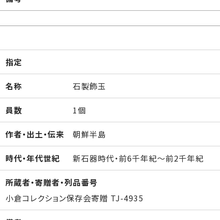
指定
名称
石製飾玉
員数
1個
作者・出土・伝来
朝鮮半島
時代・年代世紀
新石器時代・前6千年紀～前2千年紀
所蔵者・寄贈者・列品番号
小倉コレクション保存会寄贈 TJ-4935