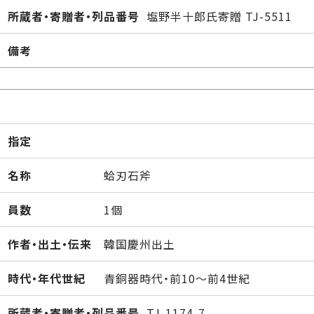
所蔵者・寄贈者・列品番号
塩野半十郎氏寄贈 TJ-5511
備考
指定
名称
蛤刃石斧
員数
1個
作者・出土・伝来
韓国慶州出土
時代・年代世紀
青銅器時代・前10～前4世紀
所蔵者・寄贈者・列品番号
TJ-1174-7