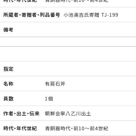
所蔵者・寄贈者・列品番号
小池奥吉氏寄贈 TJ-199
備考
指定
名称
有肩石斧
員数
1個
作者・出土・伝来
朝鮮会寧八乙川出土
時代・年代世紀
青銅器時代・前10～前4世紀