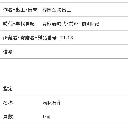
作者・出土・伝来
韓国金海出土
時代・年代世紀
青銅器時代・前6～前4世紀
所蔵者・寄贈者・列品番号
TJ-18
備考
指定
名称
環状石斧
員数
1個