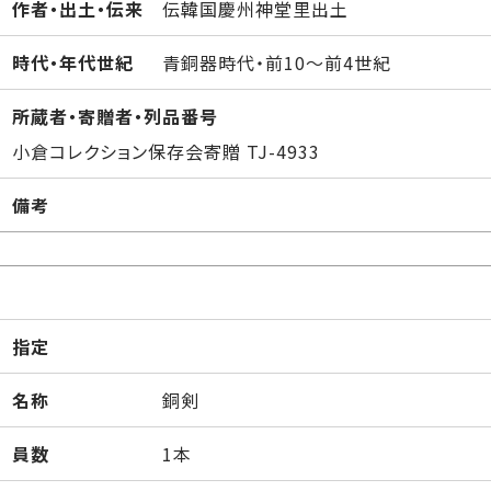
作者・出土・伝来
伝韓国慶州神堂里出土
時代・年代世紀
青銅器時代・前10～前4世紀
所蔵者・寄贈者・列品番号
小倉コレクション保存会寄贈 TJ-4933
備考
指定
名称
銅剣
員数
1本