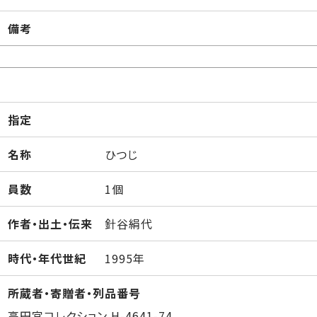
備考
指定
名称
ひつじ
員数
1個
作者・出土・伝来
針谷絹代
時代・年代世紀
1995年
所蔵者・寄贈者・列品番号
高円宮コレクション H-4641-74