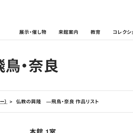
展示・催し物
来館案内
教育
コレクシ
飛鳥・奈良
ー）
仏教の興隆 ―飛鳥・奈良 作品リスト
本館 1室