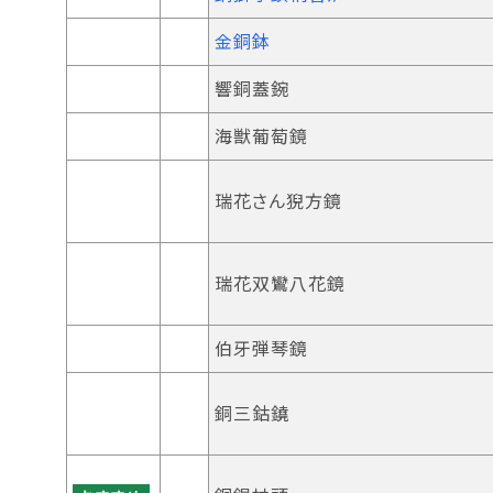
金銅鉢
響銅蓋鋺
海獣葡萄鏡
瑞花さん猊方鏡
瑞花双鸞八花鏡
伯牙弾琴鏡
銅三鈷鐃