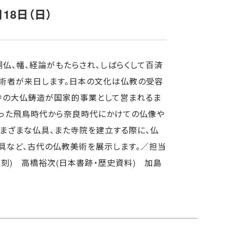
月18日（日）
仏、幡、経論がもたらされ、しばらくして百済
術者が来日します。日本の文化は仏教の受容
寺の大仏鋳造が国家的事業として営まれるま
わった飛鳥時代から奈良時代にかけての仏像や
まざまな仏具、また寺院を建立する際に、仏
具など、古代の仏教美術を展示します。
／担当
彫刻) 高橋裕次(日本書跡・歴史資料) 加島