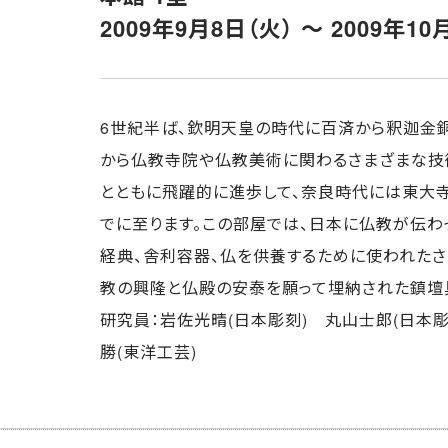
2009年9月8日（火） ～ 2009年10
6世紀半ば、欽明天皇の時代に百済から釈迦金銅
から仏教寺院や仏教美術に関わるさまざまな技
とともに飛躍的に進歩して、奈良時代には東大
でに至ります。この部屋では、日本に仏教が伝
経典、舎利容器、仏を供養するために使われたさ
教の興隆と仏殿の安泰を願って埋納された鎮壇
研究員：岩佐光晴(日本彫刻) 丸山士郎(日本
勝(東洋工芸)