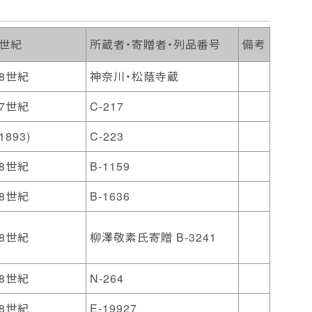
代世紀
所蔵者・寄贈者・列品番号
備考
8世紀
神奈川・松蔭寺蔵
7世紀
C-217
893)
C-223
8世紀
B-1159
8世紀
B-1636
8世紀
柳澤敬素氏寄贈 B-3241
8世紀
N-264
8世紀
E-19927