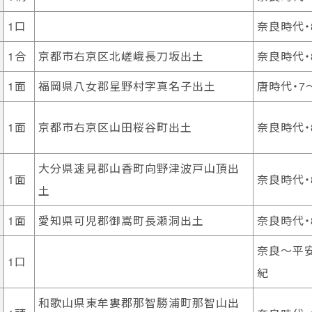
1口
奈良時代・
1合
京都市右京区北嵯峨長刀坂出土
奈良時代・
1面
福岡県八女郡星野村字真名子出土
唐時代・7
1面
京都市右京区山田桜谷町出土
奈良時代・
大分県速見郡山香町向野津波戸山頂出
1面
奈良時代・
土
1面
愛知県可児郡御嵩町長瀬洞出土
奈良時代・
奈良～平安
1口
紀
和歌山県東牟婁郡那智勝浦町那智山出