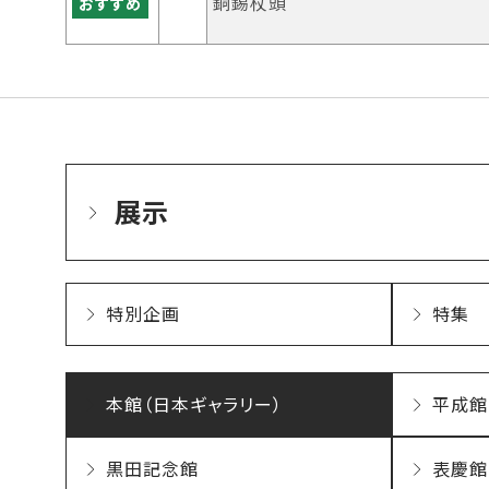
銅錫杖頭
おすすめ
展示
特別企画
特集
本館（日本ギャラリー）
平成館
黒田記念館
表慶館