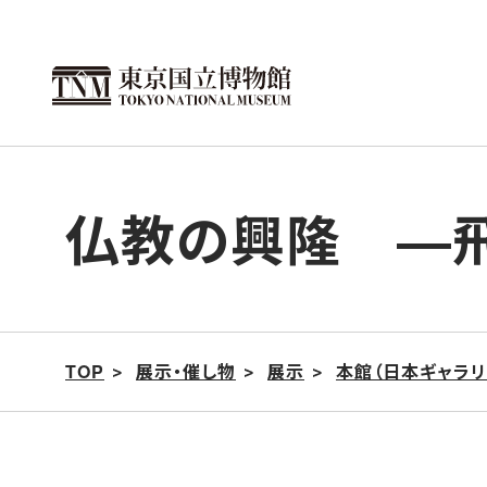
こ
の
ペ
ー
ジ
の
仏教の興隆 ―
本
文
へ
移
動
TOP
展示・催し物
展示
本館（日本ギャラリ