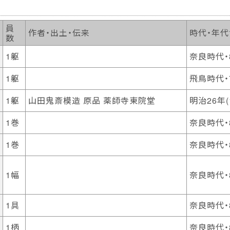
員
作者・出土・伝来
時代・年
数
1躯
奈良時代・
1躯
飛鳥時代・
1躯
山田鬼斎模造 原品 薬師寺東院堂
明治26年(1
1巻
奈良時代・
1巻
奈良時代・
1幅
奈良時代・
1具
奈良時代・
1柄
奈良時代・