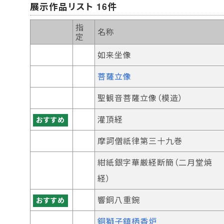
展示作品リスト 16件
指
名称
定
如来坐像
菩薩立像
聖観音菩薩立像（模造）
灌頂経
おすすめ
摩訶僧祇律第三十九巻
紺紙銀字華厳経断簡（二月堂焼
経）
響銅八重鋺
おすすめ
銅獅子鎮柄香炉