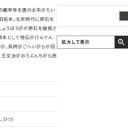
の蘭亭序を唐の太宗＠たい
旧拓本。北宋時代に原石を
しょうほう＠が原石を破損さ
未損本として喧伝＠けんでん
拡大して表示
い＠、呉炳＠ごへい＠らが旧
、王文治＠おうぶんち＠ら民
しひつ）