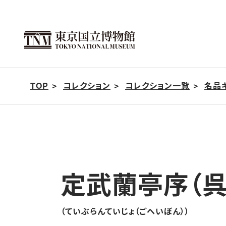
こ
の
ペ
ー
ジ
TOP
コレクション
コレクション一覧
名品
の
本
文
へ
移
動
定武蘭亭序（
（ていぶらんていじょ（ごへいぼん））