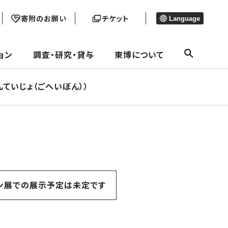
寄附のお願い
チケット
Language
ョン
調査・研究・貸与
東博について
んていじょ（ごへいぼん））
ン展での展示予定は未定です