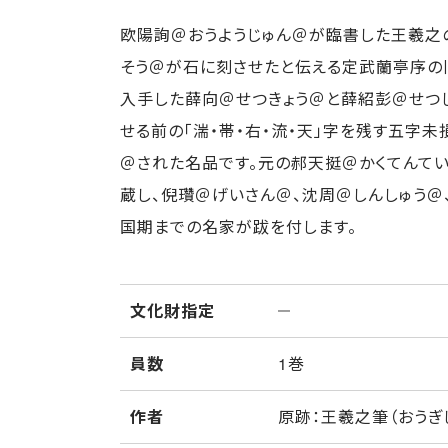
欧陽詢＠おうようじゅん＠が臨書した王羲之
そう＠が石に刻させたと伝える定武蘭亭序の
入手した薛向＠せつきょう＠と薛紹彭＠せつ
せる前の「湍・帯・右・流・天」字を残す五字
＠された名品です。元の郝天挺＠かくてんて
蔵し、倪瓚＠げいさん＠、沈周＠しんしゅう＠
国期までの名家が跋を付します。
文化財指定
員数
1巻
作者
原跡：王羲之筆（おうぎ