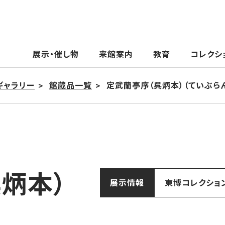
展示・催し物
来館案内
教育
コレクシ
ギャラリー
館蔵品一覧
定武蘭亭序（呉炳本）（ていぶら
呉炳本）
展示情報
東博コレクショ