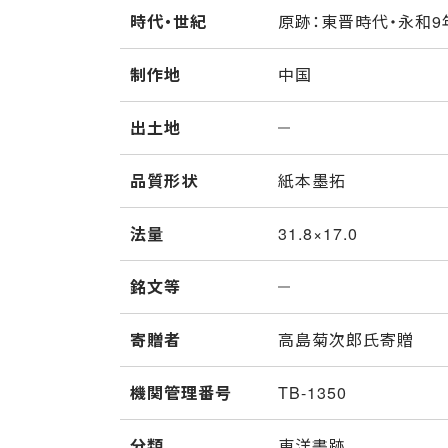
時代・世紀
原跡：東晋時代・永和9年
制作地
中国
出土地
品質形状
紙本墨拓
法量
31.8×17.0
銘文等
寄贈者
高島菊次郎氏寄贈
機関管理番号
TB-1350
分類
東洋書跡