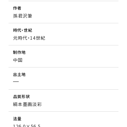
作者
孫君沢筆
時代・世紀
元時代・14世紀
制作地
中国
出土地
品質形状
絹本墨画淡彩
法量
126.0×56.5