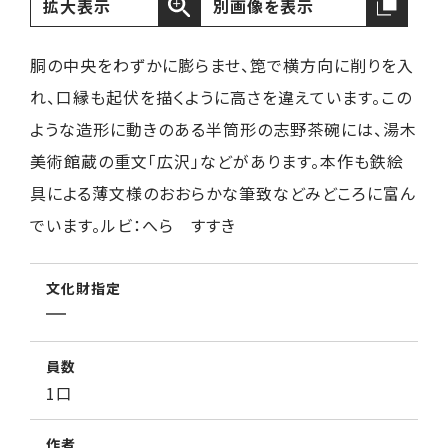
拡大表示
別画像を表示
胴の中央をわずかに膨らませ、箆で横方向に削りを入
れ、口縁も起伏を描くように高さを違えています。この
ような造形に動きのある半筒形の志野茶碗には、湯木
美術館蔵の重文「広沢」などがあります。本作も鉄絵
具による薄文様のおおらかな筆致などみどころに富ん
でいます。ルビ：へら すすき
文化財指定
員数
1口
作者