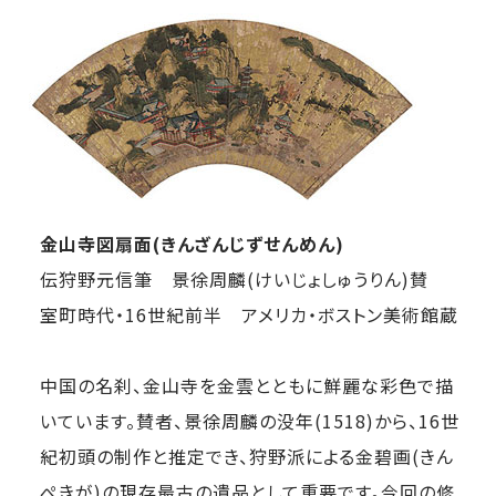
金山寺図扇面(きんざんじずせんめん)
伝狩野元信筆 景徐周麟(けいじょしゅうりん)賛
室町時代・16世紀前半 アメリカ・ボストン美術館蔵
中国の名刹、金山寺を金雲とともに鮮麗な彩色で描
いています。賛者、景徐周麟の没年(1518)から、16世
紀初頭の制作と推定でき、狩野派による金碧画(きん
ぺきが)の現存最古の遺品として重要です。今回の修