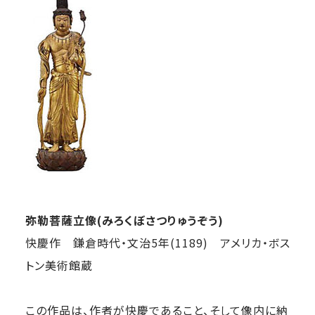
弥勒菩薩立像(みろくぼさつりゅうぞう)
快慶作 鎌倉時代・文治5年(1189) アメリカ・ボス
トン美術館蔵
この作品は、作者が快慶であること、そして像内に納