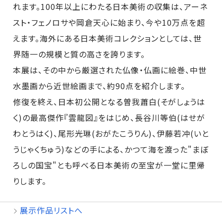
れます。100年以上にわたる日本美術の収集は、アーネ
スト・フェノロサや岡倉天心に始まり、今や10万点を超
えます。海外にある日本美術コレクションとしては、世
界随一の規模と質の高さを誇ります。
本展は、その中から厳選された仏像・仏画に絵巻、中世
水墨画から近世絵画まで、約90点を紹介します。
修復を終え、日本初公開となる曽我蕭白(そがしょうは
く)の最高傑作『雲龍図』をはじめ、長谷川等伯(はせが
わとうはく)、尾形光琳(おがたこうりん)、伊藤若冲(いと
うじゃくちゅう)などの手による、かつて海を渡った"まぼ
ろしの国宝"とも呼べる日本美術の至宝が一堂に里帰
りします。
展示作品リストへ