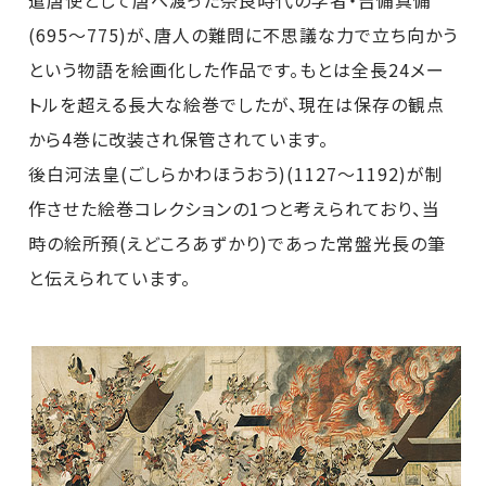
遣唐使として唐へ渡った奈良時代の学者・吉備真備
(695～775)が、唐人の難問に不思議な力で立ち向かう
という物語を絵画化した作品です。もとは全長24メー
トルを超える長大な絵巻でしたが、現在は保存の観点
から4巻に改装され保管されています。
後白河法皇(ごしらかわほうおう)(1127～1192)が制
作させた絵巻コレクションの1つと考えられており、当
時の絵所預(えどころあずかり)であった常盤光長の筆
と伝えられています。