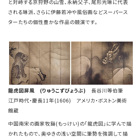
と対峙する京狩野の山雪、永納父子、尾形光琳に代表
される琳派、さらに伊藤若冲や風俗画などスーパース
ターたちの個性豊かな作品の競演です。
龍虎図屏風 (りゅうこずびょうぶ)
長谷川等伯筆
江戸時代・慶長11年(1606) アメリカ・ボストン美術
館蔵
中国南宋の画家牧谿(もっけい)の「龍虎図」に学んで描
かれたもので、奥ゆきの浅い空間に筆勢を強調して描