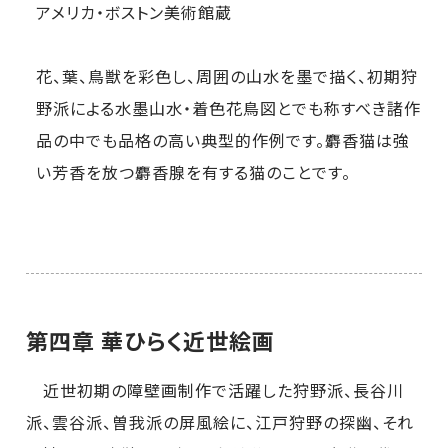
アメリカ・ボストン美術館蔵
花、葉、鳥獣を彩色し、周囲の山水を墨で描く、初期狩
野派による水墨山水・着色花鳥図とでも称すべき諸作
品の中でも品格の高い典型的作例です。麝香猫は強
い芳香を放つ麝香腺を有する猫のことです。
第四章 華ひらく近世絵画
近世初期の障壁画制作で活躍した狩野派、長谷川
派、雲谷派、曽我派の屏風絵に、江戸狩野の探幽、それ