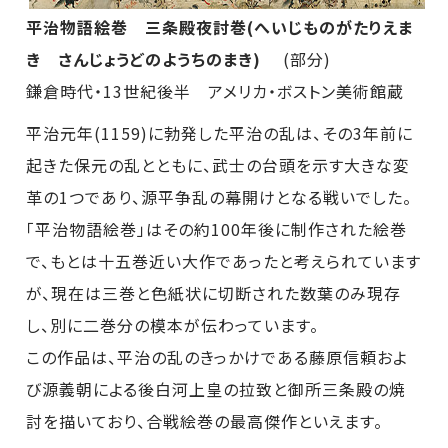
平治物語絵巻 三条殿夜討巻(へいじものがたりえま
き さんじょうどのようちのまき)
(部分)
鎌倉時代・13世紀後半 アメリカ・ボストン美術館蔵
平治元年(1159)に勃発した平治の乱は、その3年前に
起きた保元の乱とともに、武士の台頭を示す大きな変
革の1つであり、源平争乱の幕開けとなる戦いでした。
「平治物語絵巻」はその約100年後に制作された絵巻
で、もとは十五巻近い大作であったと考えられています
が、現在は三巻と色紙状に切断された数葉のみ現存
し、別に二巻分の模本が伝わっています。
この作品は、平治の乱のきっかけである藤原信頼およ
び源義朝による後白河上皇の拉致と御所三条殿の焼
討を描いており、合戦絵巻の最高傑作といえます。