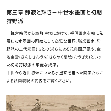
第三章 静寂と輝き－中世水墨画と初期
狩野派
鎌倉時代から室町時代にかけて、禅僧画家を軸に発
展した水墨画の閑寂にして高雅な世界。職業画家、狩
野派の二代元信(もとのぶ)らによる花鳥図屏風や、金
地金雲(きんじきんうん)きらめく扇絵(おうぎえ)といっ
た初期狩野派の華麗な成果。
中世から近世初頭にいたる水墨画を担った画家たちに
よる絵画表現の変貌をご覧ください。