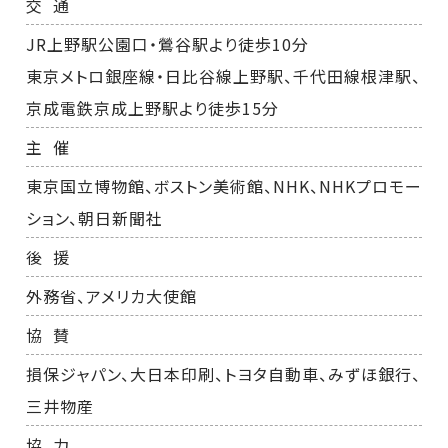
交 通
JR上野駅公園口・鶯谷駅より徒歩10分
東京メトロ銀座線・日比谷線上野駅、千代田線根津駅、
京成電鉄京成上野駅より徒歩15分
主 催
東京国立博物館、ボストン美術館、NHK、NHKプロモー
ション、朝日新聞社
後 援
外務省、アメリカ大使館
協 賛
損保ジャパン、大日本印刷、トヨタ自動車、みずほ銀行、
三井物産
協 力