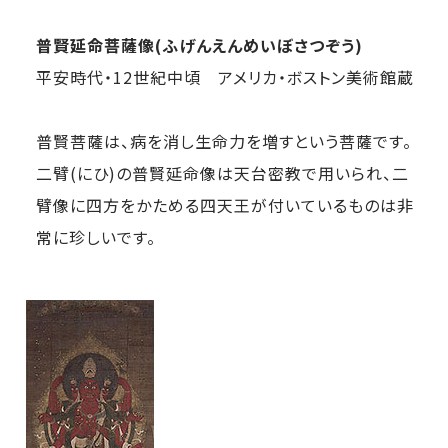
普賢延命菩薩像(ふげんえんめいぼさつぞう)
平安時代・12世紀中頃 アメリカ・ボストン美術館蔵
普賢菩薩は、病を消し生命力を増すという菩薩です。
二臂(にひ)の普賢延命像は天台密教で用いられ、二
臂像に四方をかためる四天王が付いているものは非
常に珍しいです。