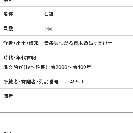
名称
石錐
員数
1個
作者・出土・伝来
青森県つがる市木造亀ヶ岡出土
時代・年代世紀
縄文時代(後～晩期)・前2000～前400年
所蔵者・寄贈者・列品番号
J-5499-1
備考