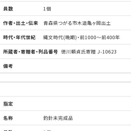
員数
1個
作者・出土・伝来
青森県つがる市木造亀ヶ岡出土
時代・年代世紀
縄文時代(晩期)・前1000～前400年
所蔵者・寄贈者・列品番号
徳川頼貞氏寄贈 J-10623
備考
指定
名称
釣針未完成品