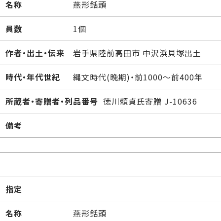
名称
燕形銛頭
員数
1個
作者・出土・伝来
岩手県陸前高田市 中沢浜貝塚出土
時代・年代世紀
縄文時代(晩期)・前1000～前400年
所蔵者・寄贈者・列品番号
徳川頼貞氏寄贈 J-10636
備考
指定
名称
燕形銛頭