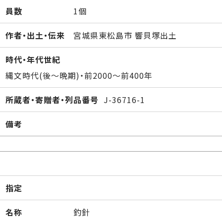
員数
1個
作者・出土・伝来
宮城県東松島市 響貝塚出土
時代・年代世紀
縄文時代(後～晩期)・前2000～前400年
所蔵者・寄贈者・列品番号
J-36716-1
備考
指定
名称
釣針