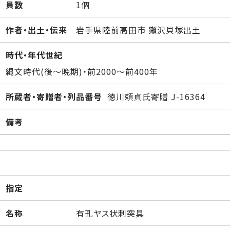
員数
1個
作者・出土・伝来
岩手県陸前高田市 獺沢貝塚出土
時代・年代世紀
縄文時代(後～晩期)・前2000～前400年
所蔵者・寄贈者・列品番号
徳川頼貞氏寄贈 J-16364
備考
指定
名称
有孔ヤス状刺突具