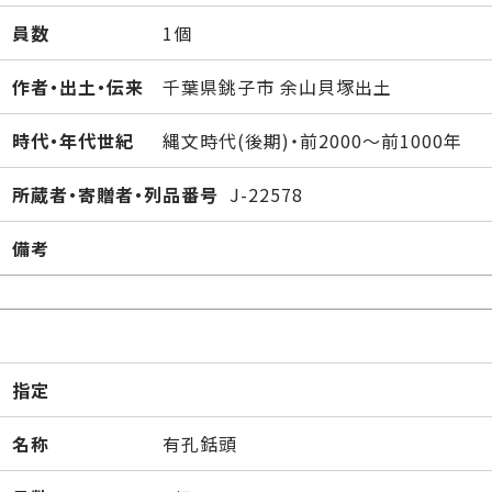
員数
1個
作者・出土・伝来
千葉県銚子市 余山貝塚出土
時代・年代世紀
縄文時代(後期)・前2000～前1000年
所蔵者・寄贈者・列品番号
J-22578
備考
指定
名称
有孔銛頭