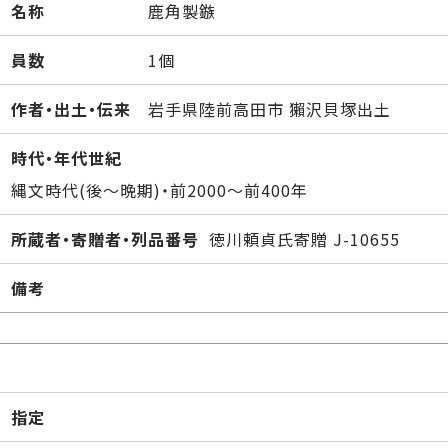
名称
鹿角製鏃
員数
1個
作者・出土・伝来
岩手県陸前高田市 獺沢貝塚出土
時代・年代世紀
縄文時代(後～晩期)・前2000～前400年
所蔵者・寄贈者・列品番号
徳川頼貞氏寄贈 J-10655
備考
指定