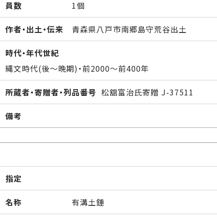
員数
1個
作者・出土・伝来
青森県八戸市南郷島守荒谷出土
時代・年代世紀
縄文時代(後～晩期)・前2000～前400年
所蔵者・寄贈者・列品番号
松舘富治氏寄贈 J-37511
備考
指定
名称
有溝土錘