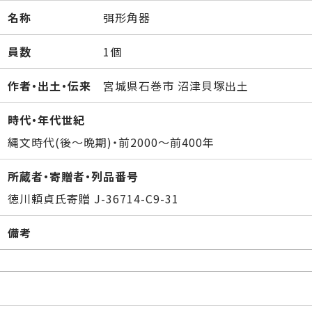
名称
弭形角器
員数
1個
作者・出土・伝来
宮城県石巻市 沼津貝塚出土
時代・年代世紀
縄文時代(後～晩期)・前2000～前400年
所蔵者・寄贈者・列品番号
徳川頼貞氏寄贈 J-36714-C9-31
備考