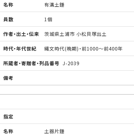
名称
有溝土錘
員数
1個
作者・出土・伝来
茨城県土浦市 小松貝塚出土
時代・年代世紀
縄文時代(晩期)・前1000～前400年
所蔵者・寄贈者・列品番号
J-2039
備考
指定
名称
土器片錘