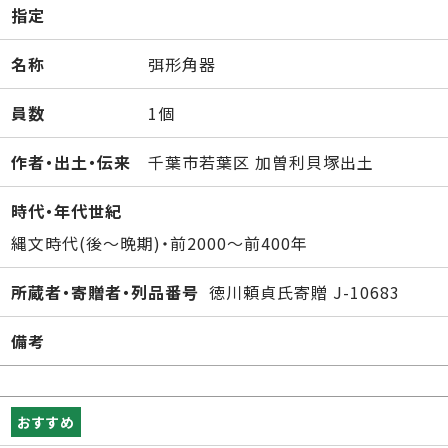
指定
名称
弭形角器
員数
1個
作者・出土・伝来
千葉市若葉区 加曽利貝塚出土
時代・年代世紀
縄文時代(後～晩期)・前2000～前400年
所蔵者・寄贈者・列品番号
徳川頼貞氏寄贈 J-10683
備考
おすすめ