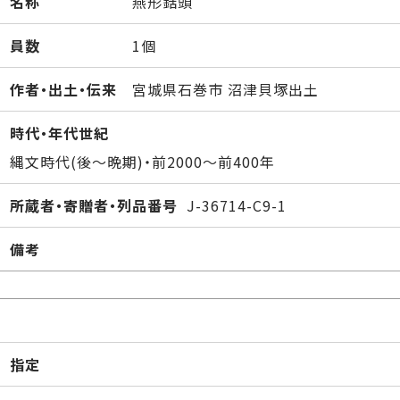
名称
燕形銛頭
員数
1個
作者・出土・伝来
宮城県石巻市 沼津貝塚出土
時代・年代世紀
縄文時代(後～晩期)・前2000～前400年
所蔵者・寄贈者・列品番号
J-36714-C9-1
備考
指定