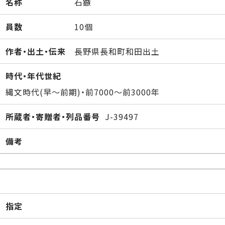
名称
石鏃
員数
10個
作者・出土・伝来
長野県長和町和田出土
時代・年代世紀
縄文時代(早～前期)・前7000～前3000年
所蔵者・寄贈者・列品番号
J-39497
備考
指定