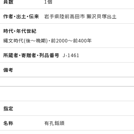
員数
1個
作者・出土・伝来
岩手県陸前高田市 獺沢貝塚出土
時代・年代世紀
縄文時代(後～晩期)・前2000～前400年
所蔵者・寄贈者・列品番号
J-1461
備考
指定
名称
有孔銛頭