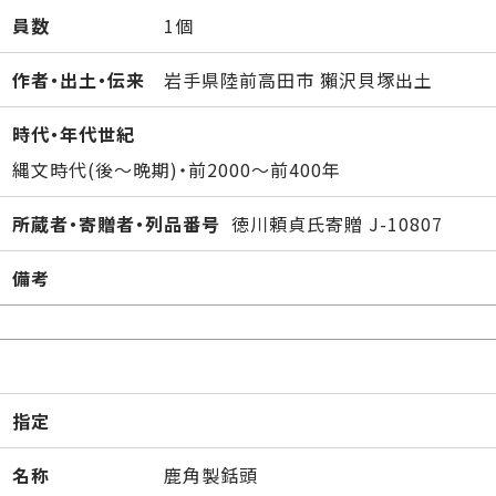
員数
1個
作者・出土・伝来
岩手県陸前高田市 獺沢貝塚出土
時代・年代世紀
縄文時代(後～晩期)・前2000～前400年
所蔵者・寄贈者・列品番号
徳川頼貞氏寄贈 J-10807
備考
指定
名称
鹿角製銛頭