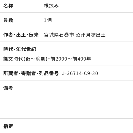
名称
根挟み
員数
1個
作者・出土・伝来
宮城県石巻市 沼津貝塚出土
時代・年代世紀
縄文時代(後～晩期)・前2000～前400年
所蔵者・寄贈者・列品番号
J-36714-C9-30
備考
指定