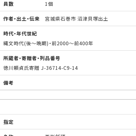
員数
1個
作者・出土・伝来
宮城県石巻市 沼津貝塚出土
時代・年代世紀
縄文時代(後～晩期)・前2000～前400年
所蔵者・寄贈者・列品番号
徳川頼貞氏寄贈 J-36714-C9-14
備考
指定