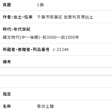
員数
1個
作者・出土・伝来
千葉市若葉区 加曽利貝塚出土
時代・年代世紀
縄文時代(中～後期)・前3000～前1000年
所蔵者・寄贈者・列品番号
J-23246
備考
指定
名称
管状土錘