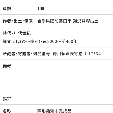
員数
1個
作者・出土・伝来
岩手県陸前高田市 獺沢貝塚出土
時代・年代世紀
縄文時代(後～晩期)・前2000～前400年
所蔵者・寄贈者・列品番号
徳川頼貞氏寄贈 J-17334
備考
指定
名称
燕形銛頭未完成品