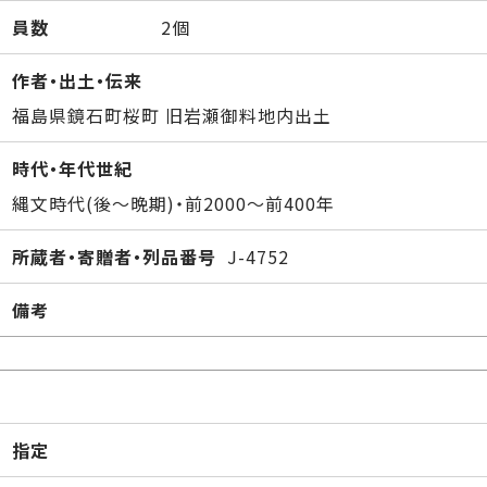
員数
2個
作者・出土・伝来
福島県鏡石町桜町 旧岩瀬御料地内出土
時代・年代世紀
縄文時代(後～晩期)・前2000～前400年
所蔵者・寄贈者・列品番号
J-4752
備考
指定