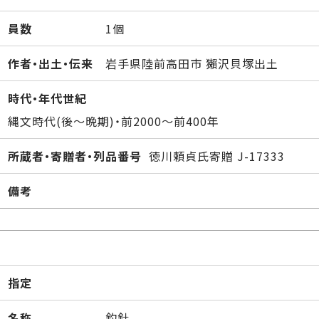
員数
1個
作者・出土・伝来
岩手県陸前高田市 獺沢貝塚出土
時代・年代世紀
縄文時代(後～晩期)・前2000～前400年
所蔵者・寄贈者・列品番号
徳川頼貞氏寄贈 J-17333
備考
指定
名称
釣針