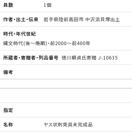
員数
1個
作者・出土・伝来
岩手県陸前高田市 中沢浜貝塚出土
時代・年代世紀
縄文時代(後～晩期)・前2000～前400年
所蔵者・寄贈者・列品番号
徳川頼貞氏寄贈 J-10635
備考
指定
名称
ヤス状刺突具未完成品