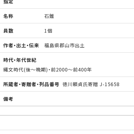
指定
名称
石錐
員数
1個
作者・出土・伝来
福島県郡山市出土
時代・年代世紀
縄文時代(後～晩期)・前2000～前400年
所蔵者・寄贈者・列品番号
徳川頼貞氏寄贈 J-15658
備考