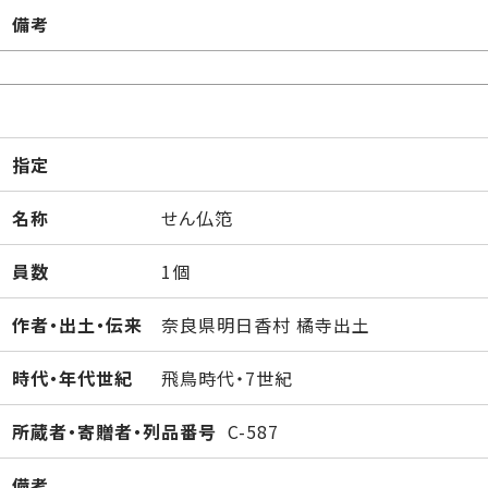
備考
指定
名称
せん仏笵
員数
1個
作者・出土・伝来
奈良県明日香村 橘寺出土
時代・年代世紀
飛鳥時代・7世紀
所蔵者・寄贈者・列品番号
C-587
備考