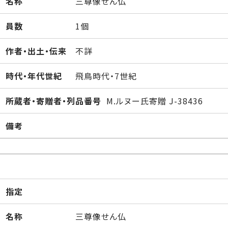
名称
三尊像せん仏
員数
1個
作者・出土・伝来
不詳
時代・年代世紀
飛鳥時代・7世紀
所蔵者・寄贈者・列品番号
M.ルヌー氏寄贈 J-38436
備考
指定
名称
三尊像せん仏