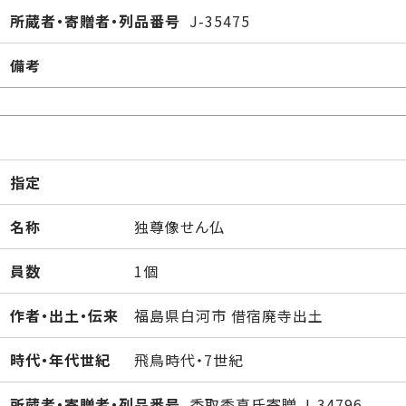
所蔵者・寄贈者・列品番号
J-35475
備考
指定
名称
独尊像せん仏
員数
1個
作者・出土・伝来
福島県白河市 借宿廃寺出土
時代・年代世紀
飛鳥時代・7世紀
所蔵者・寄贈者・列品番号
香取秀真氏寄贈 J-34796