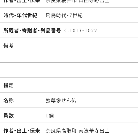
作者・出土・伝来
奈良県桜井市 山田寺跡出土
時代・年代世紀
飛鳥時代・7世紀
所蔵者・寄贈者・列品番号
C-1017･1022
備考
指定
名称
独尊像せん仏
員数
1個
作者・出土・伝来
奈良県高取町 南法華寺出土