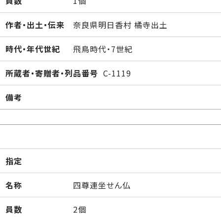
員数
1個
作者・出土・伝来
奈良県明日香村 橘寺出土
時代・年代世紀
飛鳥時代・7世紀
所蔵者・寄贈者・列品番号
C-1119
備考
指定
名称
四尊連坐せん仏
員数
2個