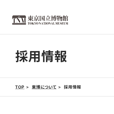
こ
の
ペ
ー
ジ
の
採用情報
本
文
へ
移
動
TOP
東博について
採用情報