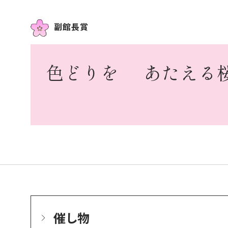
副館長賞
色どりを
あたえる
催し物