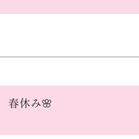
春休み
🌸