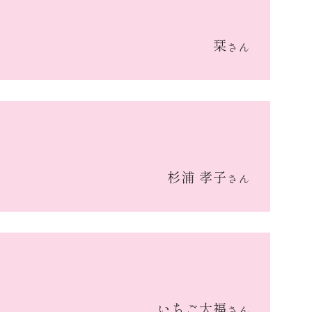
栞
さん
杉浦 孝子
さん
いちご大福
さん