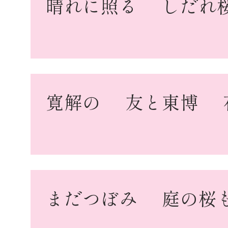
晴れに照る
しだれ
寛解の
友と東博
まだつぼみ
庭の桜