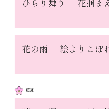
ひらり舞う
花掴ま
花の雨
絵よりこぼ
桜賞