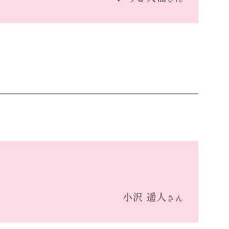
小沢 遥人
さん