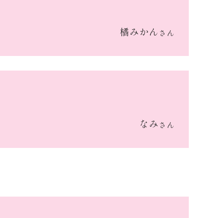
橘みかん
さん
なみ
さん