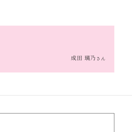
成田 璃乃
さん