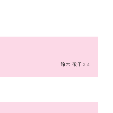
鈴木 敬子
さん