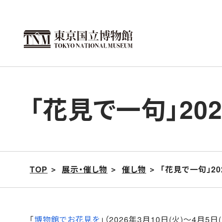
こ
の
ペ
ー
ジ
の
「花見で一句」20
本
文
へ
移
動
TOP
展示・催し物
催し物
「花見で一句」2
「
博物館でお花見を
」（2026年3月10日(火)～4