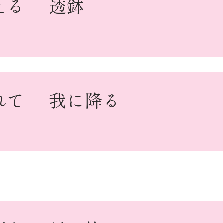
える
透鉢
れて
我に降る