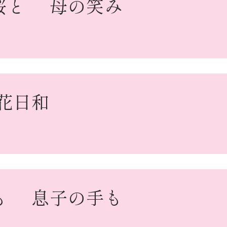
桜と
母の笑み
花日和
も
息子の手も