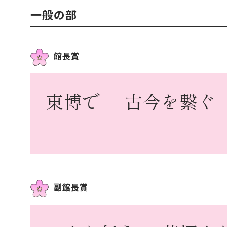
一般の部
館長賞
東博で
古今を繋ぐ
副館長賞