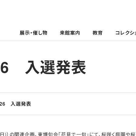
展示・催し物
来館案内
教育
コレクシ
26 入選発表
026 入選発表
月5日(日)）の関連企画、東博句会「花見で一句」にて、桜咲く庭