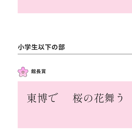
小学生以下の部
館長賞
東博で
桜の花舞う