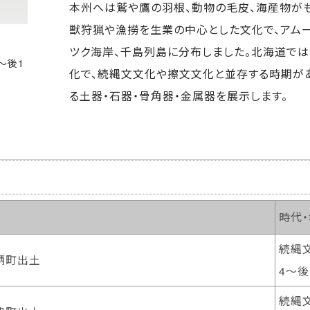
本州へは鷲や鷹の羽根、動物の毛皮、海産物が
獣狩猟や漁撈を生業の中心とした文化で、アム
ツク海岸、千島列島に分布しました。北海道で
～後1
化で、続縄文文化や擦文文化と並存する時期が
る土器・石器・骨角器・金属器を展示します。
時代
続縄文
鞆町出土
4～後
続縄文