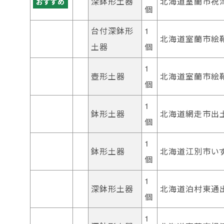
深鉢形土器
北海道室蘭市祝
おすすめ
個
台付深鉢形
1
北海道室蘭市絵
土器
個
1
壺形土器
北海道室蘭市絵
個
1
鉢形土器
北海道網走市出
個
1
鉢形土器
北海道江別市いず
個
1
深鉢形土器
北海道泊村東通
個
1