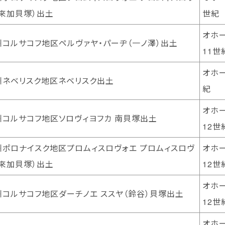
來加貝塚）出土
世紀
オホ
州コルサコフ地区ペルヴァヤ・パーヂ（一ノ澤）出土
11世
オホー
州ネベリスク地区ネベリスク出土
紀
オホ
州コルサコフ地区ソロヴィヨフカ 南貝塚出土
12世
州ポロナイスク地区プロムィスロヴォエ プロムィスロヴ
オホ
來加貝塚）出土
12世
オホ
州コルサコフ地区ダーチノエ ススヤ（鈴谷）貝塚出土
12世
オホ