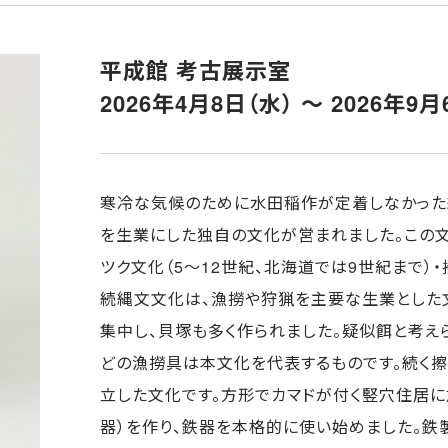
平成館 考古展示室
2026年4月8日（水） ～ 2026年9月
寒冷な気候のために水田稲作が定着しなかった
を生業にした独自の文化が営まれました。この文
ツク文化（5～12世紀、北海道では9世紀まで）・
続縄文文化は、漁撈や狩猟を主要な生業とした
集中し、貝塚も多く作られました。疑似餌と考
どの漁撈具は本文化を代表するものです。続く
立した文化です。方形でカマドが付く竪穴住居に
器）を作り、鉄器を本格的に使い始めました。鉄