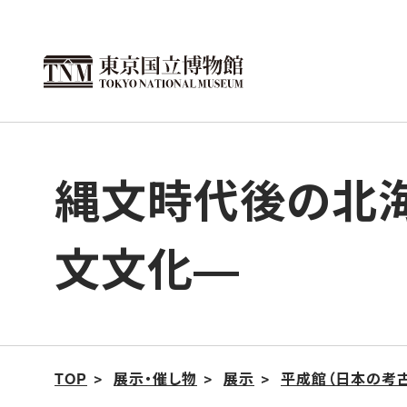
こ
の
ペ
ー
ジ
の
縄文時代後の北海
本
文
文文化―
へ
移
動
TOP
展示・催し物
展示
平成館（日本の考古