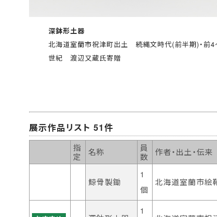
深鉢形土器
北海道室蘭市祝津町出土 続縄文時代(前半期)・前4
世紀 渡辺又蔵氏寄贈
展示作品リスト 51件
指
員
名称
作者・出土・伝来
定
数
1
鯨骨製鋤
北海道室蘭市絵
個
1