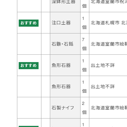
深鉢形土器
北海道室蘭市祝
個
1
注口土器
北海道札幌市 
おすすめ
個
7
石鏃・石銛
北海道室蘭市絵
個
1
魚形石器
出土地不詳
おすすめ
個
1
魚形石器
出土地不詳
個
2
石製ナイフ
北海道室蘭市絵
個
1