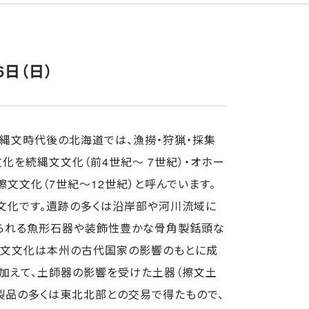
6日（日）
縄文時代後の北海道では、漁撈・狩猟・採集
化を続縄文文化（前4世紀～ 7世紀）・オホー
擦文文化（7世紀～12世紀）と呼んでいます。
文化です。遺跡の多くは沿岸部や河川流域に
えられる魚形石器や装飾性豊かな骨角製銛頭な
擦文文化は本州の古代国家の影響のもとに成
加えて、土師器の影響を受けた土器（擦文土
製品の多くは東北北部との交易で得たもので、