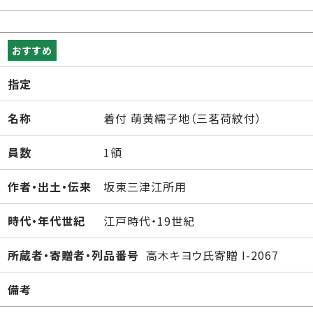
おすすめ
指定
名称
着付 萌黄繻子地（三茗荷紋付）
員数
1領
作者・出土・伝来
坂東三津江所用
時代・年代世紀
江戸時代・19世紀
所蔵者・寄贈者・列品番号
高木キヨウ氏寄贈 I-2067
備考