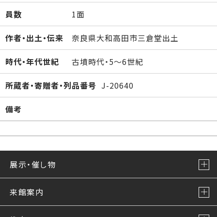
員数
1面
作者・出土・伝来
奈良県大和高田市三倉堂出土
時代・年代世紀
古墳時代・5～6世紀
所蔵者・寄贈者・列品番号
J-20640
備考
展示・催し物
来館案内