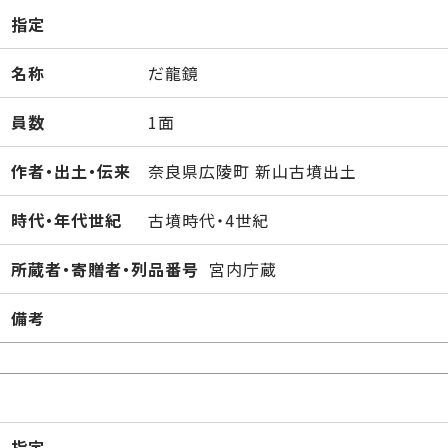
指定
名称
だ龍鏡
員数
1面
作者・出土・伝来
奈良県広陵町 新山古墳出土
時代・年代世紀
古墳時代・4世紀
所蔵者・寄贈者・列品番号
宮内庁蔵
備考
指定