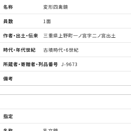
名称
変形四禽鏡
員数
1面
作者・出土・伝来
三重県上野町一ノ宮字二ノ宮出土
時代・年代世紀
古墳時代・6世紀
所蔵者・寄贈者・列品番号
J-9673
備考
指定
名称
乳文鏡