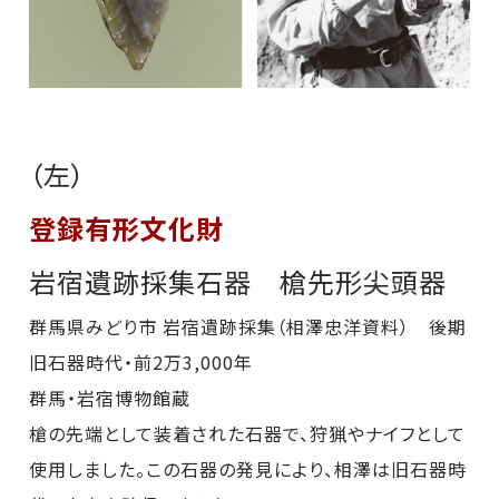
（左）
登録有形文化財
岩宿遺跡採集石器 槍先形尖頭器
群馬県みどり市 岩宿遺跡採集（相澤忠洋資料） 後期
旧石器時代・前2万3,000年
群馬・岩宿博物館蔵
槍の先端として装着された石器で、狩猟やナイフとして
使用しました。この石器の発見により、相澤は旧石器時