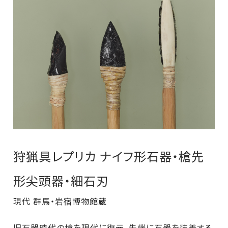
狩猟具レプリカ ナイフ形石器・槍先
形尖頭器・細石刃
現代 群馬・岩宿博物館蔵
旧石器時代の槍を現代に復元。先端に石器を装着する