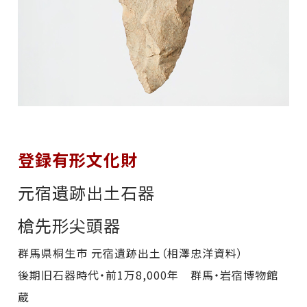
登録有形文化財
元宿遺跡出土石器
槍先形尖頭器
群馬県桐生市 元宿遺跡出土（相澤忠洋資料）
後期旧石器時代・前1万8,000年 群馬・岩宿博物館
蔵