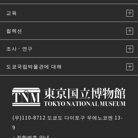
교육
컬렉션
조사ㆍ연구
도쿄국립박물관에 대해
(우)110-8712 도쿄도 다이토구 우에노코엔 13-
9
전화번호 안내