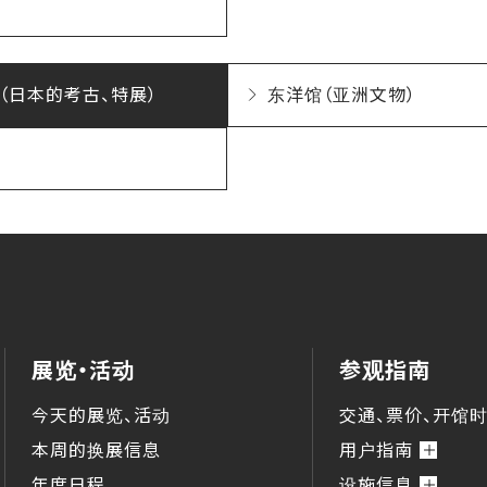
（日本的考古、特展）
东洋馆（亚洲文物）
展览・活动
参观指南
今天的展览、活动
交通、票价、开馆
本周的换展信息
用户指南
年度日程
设施信息