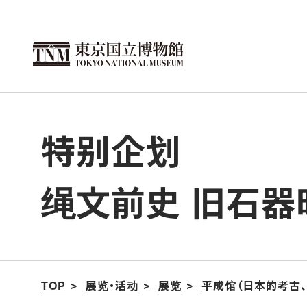
跳
转
到
此
页
面
特别企划
的
正
绳文前史 旧石器
文
TOP
展览・活动
展览
平成馆（日本的考古、