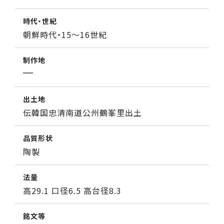
時代・世紀
朝鮮時代・15～16世紀
制作地
出土地
伝韓国忠清南道公州鶴峯里出土
品質形状
陶製
法量
高29.1 口径6.5 高台径8.3
銘文等