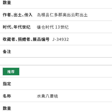
数量
作者、出土、传入
岛根县仁多郡奥出云町出土
时代、年代世纪
镰仓时代 13世纪
收藏者、捐赠者、展品编号
J-34932
备注
推荐
指定
名称
水禽八菱镜
数量