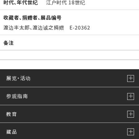
时代、年代世纪
江户时代 18世纪
收藏者、捐赠者、展品编号
渡边丰太郎、渡边诚之捐赠 E-20362
备注
展览・活动
参观指南
教育
藏品