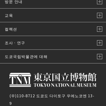
방문 안내
교육
컬렉션
조사ㆍ연구
도쿄국립박물관에 대해
(우)110-8712 도쿄도 다이토구 우에노코엔 13-
9