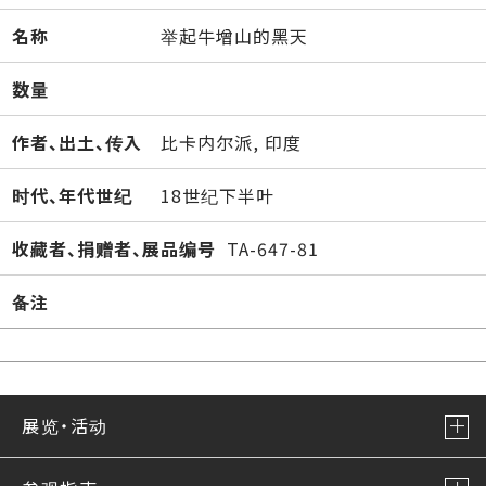
名称
举起牛增山的黑天
数量
作者、出土、传入
比卡内尔派, 印度
时代、年代世纪
18世纪下半叶
收藏者、捐赠者、展品编号
TA-647-81
备注
展览・活动