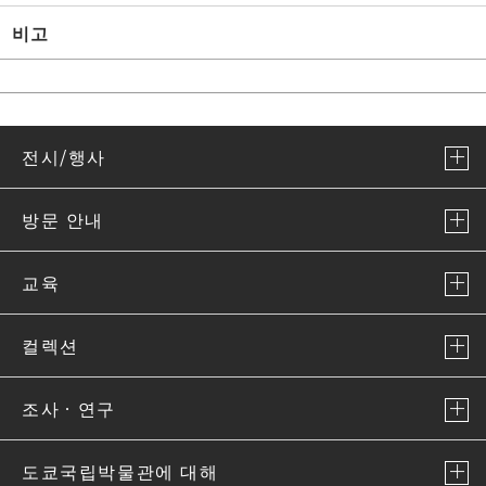
비고
전시/행사
방문 안내
교육
컬렉션
조사ㆍ연구
도쿄국립박물관에 대해