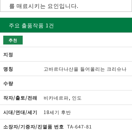
를 매료시키는 요인입니다.
주요 출품작품 1건
추천
지정
명칭
고바르다나산을 들어올리는 크리슈나
수량
작자/출토/전래
비카네르파, 인도
시대/연대/세기
18세기 후반
소장자/기증자/진열품 번호
TA-647-81