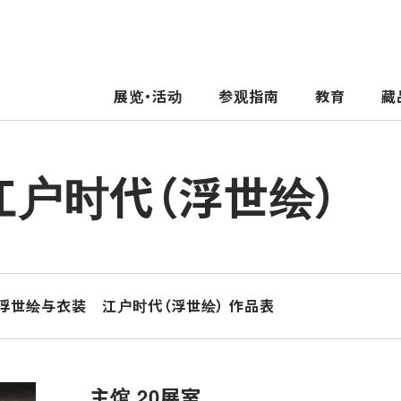
展览・活动
参观指南
教育
藏
户时代（浮世绘）
浮世绘与衣装 江户时代（浮世绘） 作品表
主馆 20展室