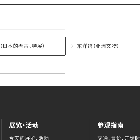
（日本的考古、特展）
东洋馆（亚洲文物）
展览・活动
参观指南
今天的展览、活动
交通、票价、开馆