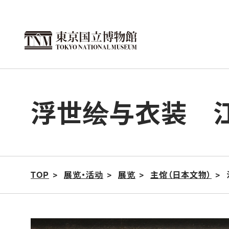
跳
转
到
此
页
面
浮世绘与衣装 江
的
正
文
TOP
展览・活动
展览
主馆（日本文物）