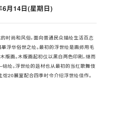
6年6月14日(星期日)
同时代的时尚和风俗，面向普通民众描绘生活百态
即描摹浮华俗世之绘。最初的浮世绘是画师用毛
木版画。木版画起初仅以黑白两色印刷，继而
—锦绘。浮世绘的题材也从最初的当红歌舞伎
主馆20展室配合四季时令介绍浮世绘佳作。