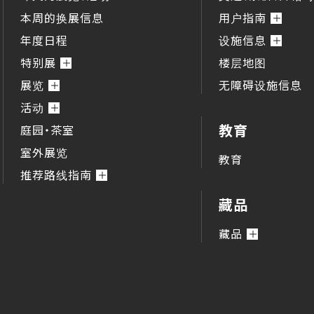
本周的换展信息
用户指南
年度日程
设施信息
特别展
楼层地图
展览
无障碍设施信息
活动
教育
庭园・茶室
室外展览
教育
推荐路线指南
藏品
藏品