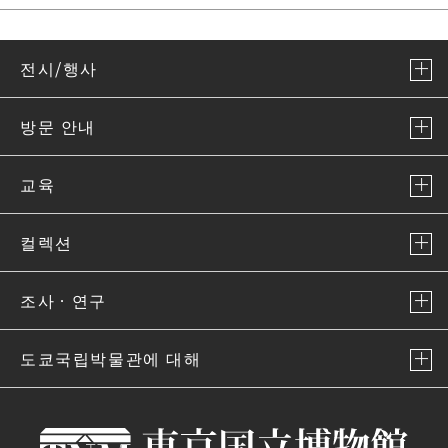
전시/행사
방문 안내
교육
컬렉션
조사ㆍ연구
도쿄국립박물관에 대해