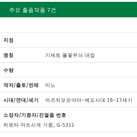
주요 출품작품 7건
지정
명칭
기세토 풀꽃무늬 대접
수량
작자/출토/전래
미노
시대/연대/세기
아즈치모모야마~에도시대 16~17세기
소장자/기증자/진열품 번호
히로타 마쓰시게 기증, G-5311