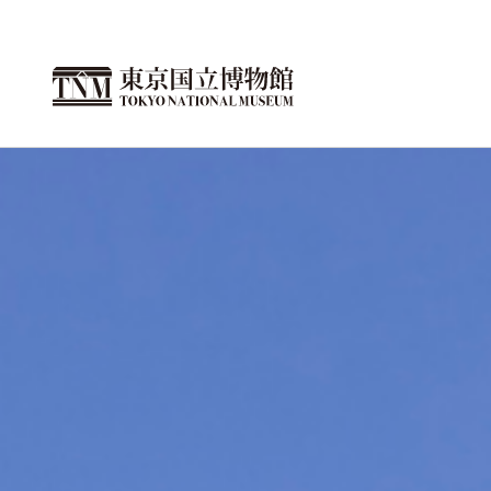
跳
转
到
此
页
面
的
正
文