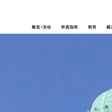
展览・活动
参观指南
教育
藏