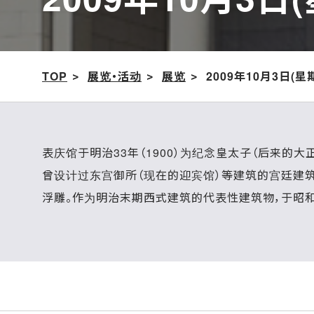
TOP
展览・活动
展览
2009年10月3日(
表庆馆于明治33年（1900）为纪念皇太子（后来的大
曾设计过东宫御所（现在的迎宾馆）等建筑的宫廷建
浮雕。作为明治末期西式建筑的代表性建筑物，于昭和5