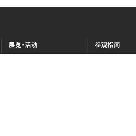
展览・活动
参观指南
今天的展览、活动
交通、票价、开馆
本周的换展信息
用户指南
年度日程
设施信息
特别展
楼层地图
展览
无障碍设施信息
活动
教育
庭园・茶室
室外展览
教育
推荐路线指南