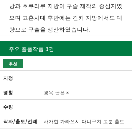
방과 호쿠리쿠 지방이 구슬 제작의 중심지였
으며 고훈시대 후반에는 긴키 지방에서도 대
량으로 구슬을 생산하였습니다.
주요 출품작품 3건
추천
지정
명칭
경옥 곱은옥
수량
작자/출토/전래
사가현 가라쓰시 다니구치 고분 출토