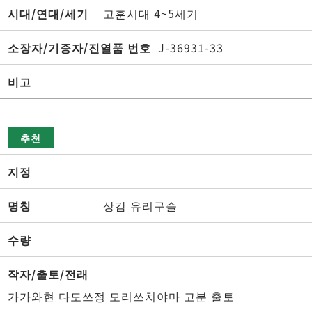
시대/연대/세기
고훈시대 4~5세기
소장자/기증자/진열품 번호
J-36931-33
비고
추천
지정
명칭
상감 유리구슬
수량
작자/출토/전래
가가와현 다도쓰정 모리쓰치야마 고분 출토