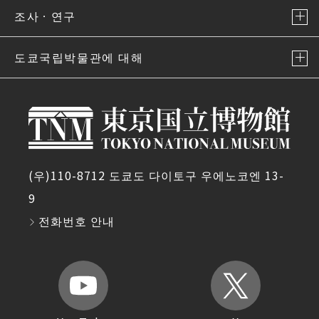
조사ㆍ연구
도쿄국립박물관에 대해
(우)110-8712 도쿄도 다이토구 우에노코엔 13-
9
전화번호 안내