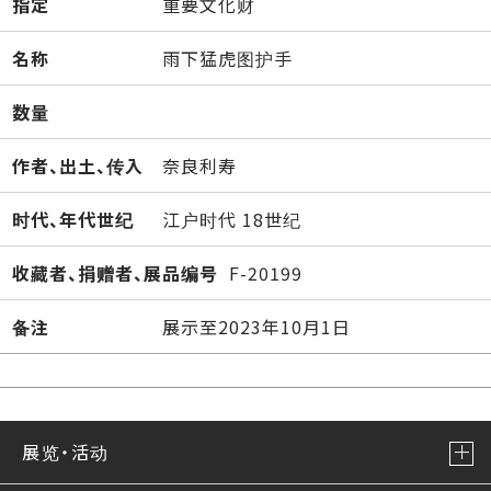
指定
重要文化财
名称
雨下猛虎图护手
数量
作者、出土、传入
奈良利寿
时代、年代世纪
江户时代 18世纪
收藏者、捐赠者、展品编号
F-20199
备注
展示至2023年10月1日
展览・活动