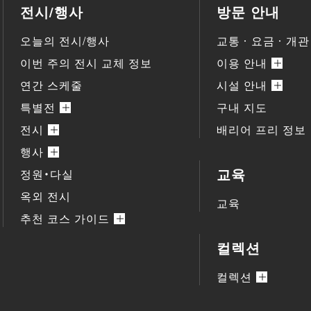
전시/행사
방문 안내
오늘의 전시/행사
교통ㆍ요금ㆍ개관
이번 주의 전시 교체 정보
이용 안내
연간 스케줄
시설 안내
특별전
구내 지도
전시
배리어 프리 정보
행사
교육
정원・다실
옥외 전시
교육
추천 코스 가이드
컬렉션
컬렉션