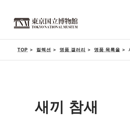
이
페
이
지
의
TOP
컬렉션
명품 갤러리
명품 목록을
본
문
으
로
이
동
새끼 참새