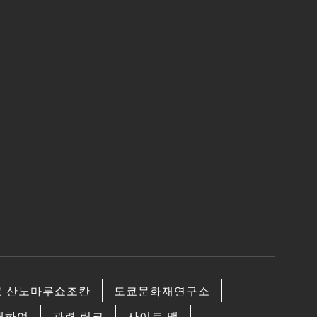
쿄 산노마루쇼조칸
도쿄문화재연구소
대하여
관련 링크
사이트 맵