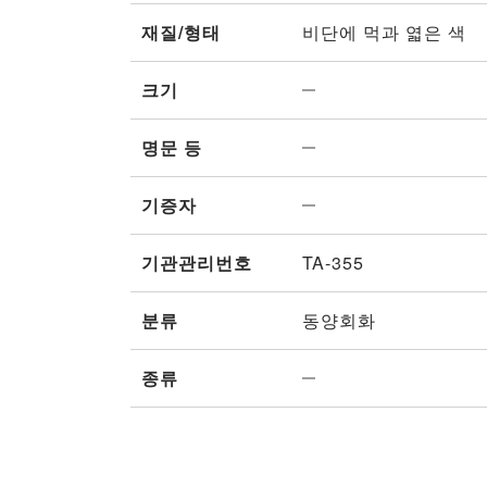
재질/형태
비단에 먹과 엷은 색
크기
명문 등
기증자
기관관리번호
TA-355
분류
동양회화
종류