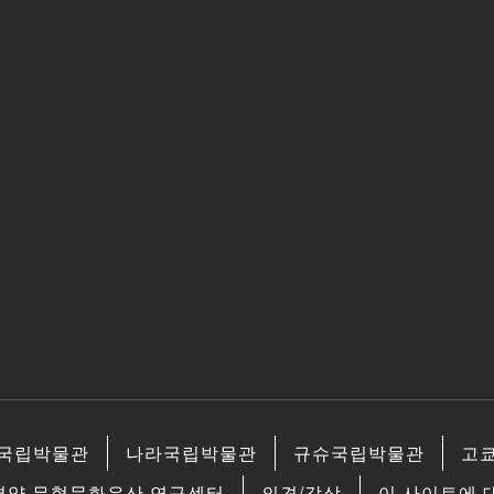
국립박물관
나라국립박물관
규슈국립박물관
고
평양 무형문화유산 연구센터
의견/감상
이 사이트에 