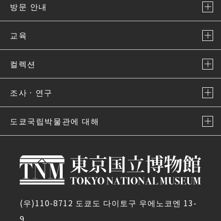
방문 안내
교육
컬렉션
조사ㆍ연구
도쿄국립박물관에 대해
(우)110-8712 도쿄도 다이토구 우에노코엔 13-
9