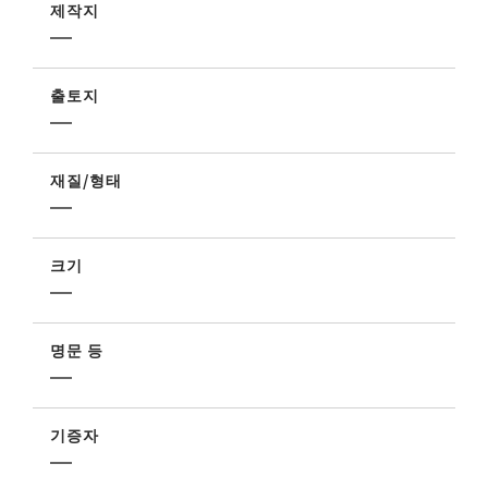
제작지
출토지
재질/형태
크기
명문 등
기증자